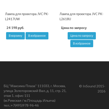
Лампа для проектора JVC PK-
Лампа для проектора JVC PK-
L2417UW
L2618U
24 198 руб.
Цена по запросу
В корзину
В избранное
Цена по запросу
В избранное
БЦ “Максима Плаза“ 111033, г. Москва,
© InSound 2015-
улица Золоторожский Вал, д. 11, стр. 21,
2026
этаж 1, офис 111
(м.Римская / м.Площадь Ильича)
тел.:
+7(495)978-96-46