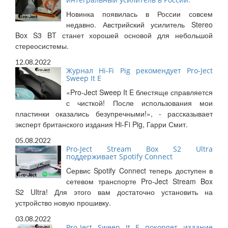
Новинка появилась в России совсем
недавно. Австрийский усилитель Stereo
Box S3 BT станет хорошей основой для небольшой
стереосистемы.
12.08.2022
Журнал Hi-Fi Pig рекомендует Pro-Ject
Sweep It E
«Pro-Ject Sweep It E блестяще справляется
с чисткой! После использования мои
пластинки оказались безупречными!», - рассказывает
эксперт британского издания Hi-Fi Pig, Гарри Смит.
05.08.2022
Pro-Ject Stream Box S2 Ultra
поддерживает Spotify Connect
Cервис Spotify Connect теперь доступен в
сетевом транспорте Pro-Ject Stream Box
S2 Ultra! Для этого вам достаточно установить на
устройство новую прошивку.
03.08.2022
Pro-Ject Sweep It E покоряет издание