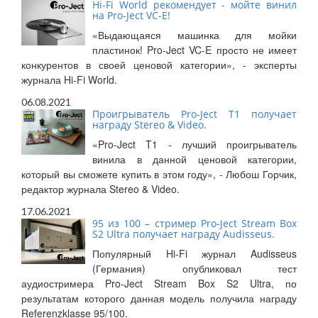
Hi-Fi World рекомендует - мойте винил
на Pro-Ject VC-E!
«Выдающаяся машинка для мойки
пластинок! Pro-Ject VC-E просто не имеет
конкурентов в своей ценовой категории», - эксперты
журнала Hi-Fi World.
06.08.2021
Проигрыватель Pro-Ject T1 получает
награду Stereo & Video.
«Pro-Ject T1 - лучший проигрыватель
винила в данной ценовой категории,
который вы сможете купить в этом году», - Любош Горчик,
редактор журнала Stereo & Video.
17.06.2021
95 из 100 – стример Pro-Ject Stream Box
S2 Ultra получает награду Audisseus.
Популярный Hi-Fi журнал Audisseus
(Германия) опубликовал тест
аудиостримера Pro-Ject Stream Box S2 Ultra, по
результатам которого данная модель получила награду
Referenzklasse 95/100.