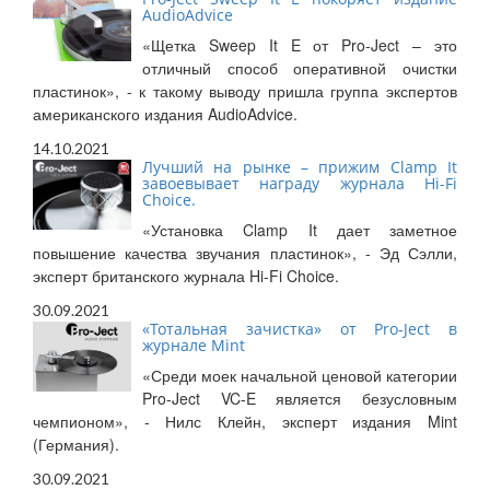
AudioAdvice
«Щетка Sweep It E от Pro-Ject – это
отличный способ оперативной очистки
пластинок», - к такому выводу пришла группа экспертов
американского издания AudioAdvice.
14.10.2021
Лучший на рынке – прижим Clamp It
завоевывает награду журнала Hi-Fi
Choice.
«Установка Clamp It дает заметное
повышение качества звучания пластинок», - Эд Сэлли,
эксперт британского журнала Hi-Fi Choice.
30.09.2021
«Тотальная зачистка» от Pro-Ject в
журнале Mint
«Среди моек начальной ценовой категории
Pro-Ject VC-E является безусловным
чемпионом», - Нилс Клейн, эксперт издания Mint
(Германия).
30.09.2021