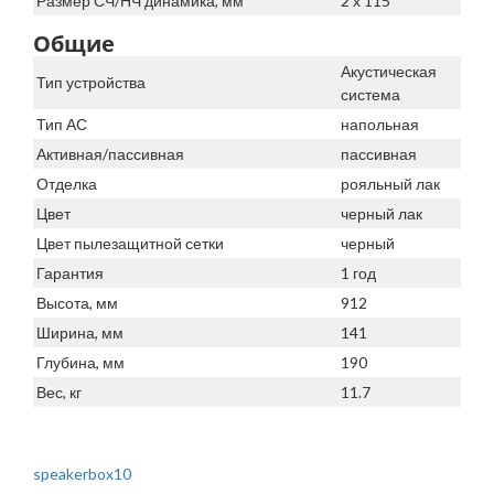
Размер СЧ/НЧ динамика, мм
2 х 115
Общие
Акустическая
Тип устройства
система
Тип АС
напольная
Активная/пассивная
пассивная
Отделка
рояльный лак
Цвет
черный лак
Цвет пылезащитной сетки
черный
Гарантия
1 год
Высота, мм
912
Ширина, мм
141
Глубина, мм
190
Вес, кг
11.7
speakerbox10