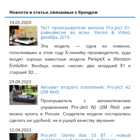
Новости и статьи, связанные с брендом
14.01.2020
Тест проигрывателя винила Pro-Ject X1:
равновесие во всем. Stereo & Video,
декабрь 2019.
Эта модель — одна из новинок,
пополнивших в этом году X-линейку производителя, куда
входят хорошо известные модели PerspeX и Xtension
Evolution. Вообще, новых «иксов» два: младший X1 и
старший X2....
29.09.2023
Автомат второго поколения: Pro-Ject A2
(2M Red)
Проигрыватель с автоматическим
управлением Pro-Ject A2 (2M Red) уже
можно купить в России. Создатели модели постарались
сделать ее удобной, не в ущерб качеству звучания.
15.04.2023
Pro-Ject Stereo Box S3 BT - новый
интегральный усилитель в России.