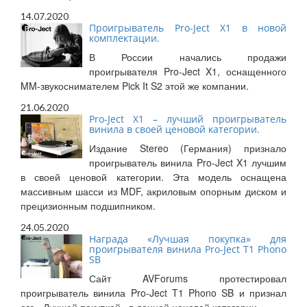
14.07.2020
Проигрыватель Pro-Ject X1 в новой
комплектации.
В России начались продажи
проигрывателя Pro-Ject X1, оснащенного
MM-звукоснимателем Pick It S2 этой же компании.
21.06.2020
Pro-Ject X1 – лучший проигрыватель
винила в своей ценовой категории.
Издание Stereo (Германия) признало
проигрыватель винила Pro-Ject X1 лучшим
в своей ценовой категории. Эта модель оснащена
массивным шасси из MDF, акриловым опорным диском и
прецизионным подшипником.
24.05.2020
Награда «Лучшая покупка» для
проигрывателя винила Pro-Ject T1 Phono
SB
Сайт AVForums протестировал
проигрыватель винила Pro-Ject T1 Phono SB и признал