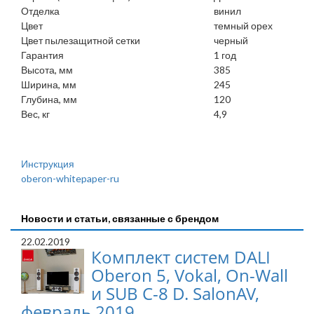
Отделка
винил
Цвет
темный орех
Цвет пылезащитной сетки
черный
Гарантия
1 год
Высота, мм
385
Ширина, мм
245
Глубина, мм
120
Вес, кг
4,9
Инструкция
oberon-whitepaper-ru
Новости и статьи, связанные с брендом
22.02.2019
Комплект систем DALI
Oberon 5, Vokal, On-Wall
и SUB C-8 D. SalonAV,
февраль 2019.