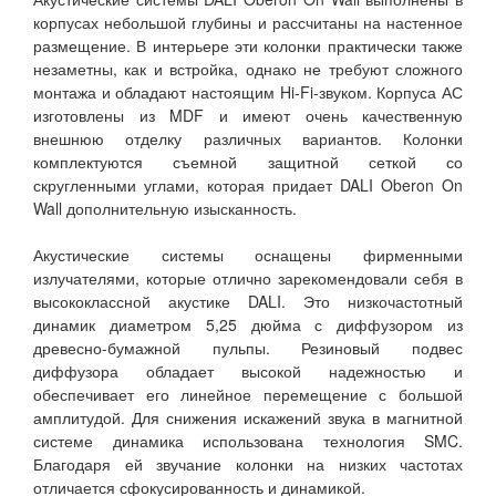
корпусах небольшой глубины и рассчитаны на настенное
размещение. В интерьере эти колонки практически также
незаметны, как и встройка, однако не требуют сложного
монтажа и обладают настоящим Hi-Fi-звуком. Корпуса АС
изготовлены из MDF и имеют очень качественную
внешнюю отделку различных вариантов. Колонки
комплектуются съемной защитной сеткой со
скругленными углами, которая придает DALI Oberon On
Wall дополнительную изысканность.
Акустические системы оснащены фирменными
излучателями, которые отлично зарекомендовали себя в
высококлассной акустике DALI. Это низкочастотный
динамик диаметром 5,25 дюйма с диффузором из
древесно-бумажной пульпы. Резиновый подвес
диффузора обладает высокой надежностью и
обеспечивает его линейное перемещение с большой
амплитудой. Для снижения искажений звука в магнитной
системе динамика использована технология SMC.
Благодаря ей звучание колонки на низких частотах
отличается сфокусированность и динамикой.