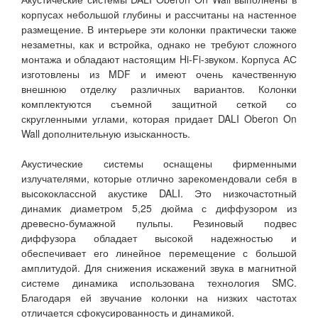
корпусах небольшой глубины и рассчитаны на настенное
размещение. В интерьере эти колонки практически также
незаметны, как и встройка, однако не требуют сложного
монтажа и обладают настоящим Hi-Fi-звуком. Корпуса АС
изготовлены из MDF и имеют очень качественную
внешнюю отделку различных вариантов. Колонки
комплектуются съемной защитной сеткой со
скругленными углами, которая придает DALI Oberon On
Wall дополнительную изысканность.
Акустические системы оснащены фирменными
излучателями, которые отлично зарекомендовали себя в
высококлассной акустике DALI. Это низкочастотный
динамик диаметром 5,25 дюйма с диффузором из
древесно-бумажной пульпы. Резиновый подвес
диффузора обладает высокой надежностью и
обеспечивает его линейное перемещение с большой
амплитудой. Для снижения искажений звука в магнитной
системе динамика использована технология SMC.
Благодаря ей звучание колонки на низких частотах
отличается сфокусированность и динамикой.