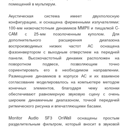
помещений в мультирум.
Акустическая система имеет двухполосную
конфигурацию, и оснащена фирменными излучателями:
100-мм низкочастотным динамиков MMPII и пищалкой C-
CAM с 25-мм позолоченным куполом. Для
дополнительного расширения диапазона
воспроизводимых низких частот АС оснащена
фазоинвертором с выходным отверстием на передней
панели. Высокочастотный динамик расположен на
поворотном подвесе, позволяющим точно
сориентировать его в необходимом направлении.
Размещение динамиков в корпусе АС и их взаимное
согласование моделировалось на компьютере методом
конечных элементов, благодаря чему колонки
обеспечивают равномерную звуковую сцену с очень
широким динамичным диапазоном, точной передачей
ритмического рисунка и впечатляющими басами.
Monitor Audio SF3 OnWall оснащены простым
разделительным фильтром, который вносит в звуковой