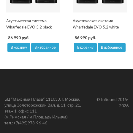
Акустическая система
Акустическая система
Wharfedale EVO 5.2 black
Wharfedale EVO 5.2 white
86 990 руб.
86 990 руб.
В корзину
В избранное
В корзину
В избранное
БЦ “Максима Плаза“ 111033, г. Москва,
© InSound 2015-
улица Золоторожский Вал, д. 11, стр. 21,
2026
этаж 1, офис 111
(м.Римская / м.Площадь Ильича)
тел.:
+7(495)978-96-46