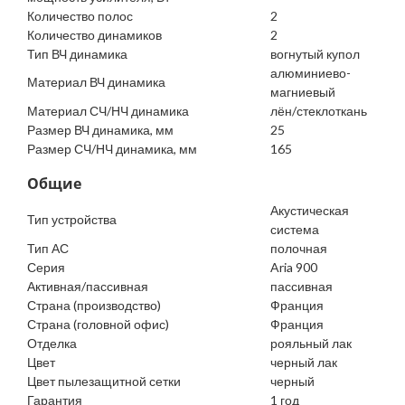
Количество полос
2
Количество динамиков
2
Тип ВЧ динамика
вогнутый купол
алюминиево-
Материал ВЧ динамика
магниевый
Материал СЧ/НЧ динамика
лён/стеклоткань
Размер ВЧ динамика, мм
25
Размер СЧ/НЧ динамика, мм
165
Общие
Акустическая
Тип устройства
система
Тип АС
полочная
Серия
Aria 900
Активная/пассивная
пассивная
Страна (производство)
Франция
Страна (головной офис)
Франция
Отделка
рояльный лак
Цвет
черный лак
Цвет пылезащитной сетки
черный
Гарантия
1 год