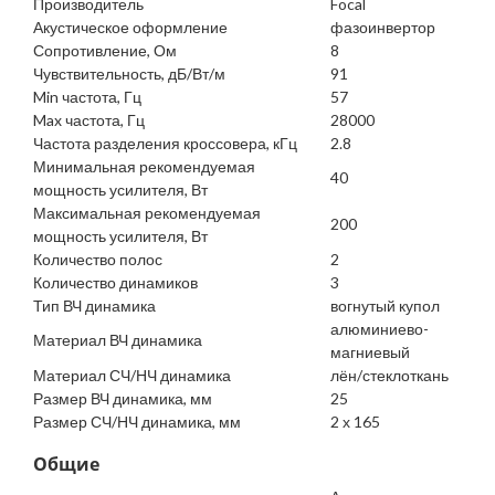
Производитель
Focal
Акустическое оформление
фазоинвертор
Сопротивление, Ом
8
Чувствительность, дБ/Вт/м
91
Min частота, Гц
57
Max частота, Гц
28000
Частота разделения кроссовера, кГц
2.8
Минимальная рекомендуемая
40
мощность усилителя, Вт
Максимальная рекомендуемая
200
мощность усилителя, Вт
Количество полос
2
Количество динамиков
3
Тип ВЧ динамика
вогнутый купол
алюминиево-
Материал ВЧ динамика
магниевый
Материал СЧ/НЧ динамика
лён/стеклоткань
Размер ВЧ динамика, мм
25
Размер СЧ/НЧ динамика, мм
2 х 165
Общие