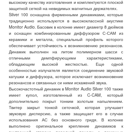
высокому качеству изготовления и комплектуются плоской
защитной сеткой на невидимых магнитных держателях.
Silver 100 оснащена фирменными динамиками, которые
традиционно используются в высококлассной акустике
Monitor Audio. Басовик в колонке имеет диаметр 8 дюймов
и оснащен комбинированным диффузором С-САМ из
керамики и металла, специальный профиль которого
обеспечивает устойчивость к возникновению резонансов.
Динамик выполнен на литом полимерном шасси с
отличными демпфирующими характеристиками,
обладающим высокой жесткостью. Еще одной
особенностью излучателя является соединение звуковой
катушки и диффузора, которое исключает возникновение
резонансов и связанных си ними искажений звука.
Высокочастотный динамик в Monitor Audio Silver 100 также
имеет купол, изготовленный из C-CAM, который
дополнительно покрыт тонким золотым напылением.
Твитер закрыт тонкой сеточкой, которая улучшает
звуковую дисперсию, а также защищает его в случае
использования АС без основного гридя. В колонке
выполнено оригинальное крепление динамиков к