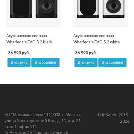
Акустическая система
Акустическая система
Wharfedale EVO 5.2 black
Wharfedale EVO 5.2 white
86 990 руб.
86 990 руб.
В корзину
В избранное
В корзину
В избранное
БЦ “Максима Плаза“ 111033, г. Москва,
© InSound 2015-
улица Золоторожский Вал, д. 11, стр. 21,
2026
этаж 1, офис 111
(м.Римская / м.Площадь Ильича)