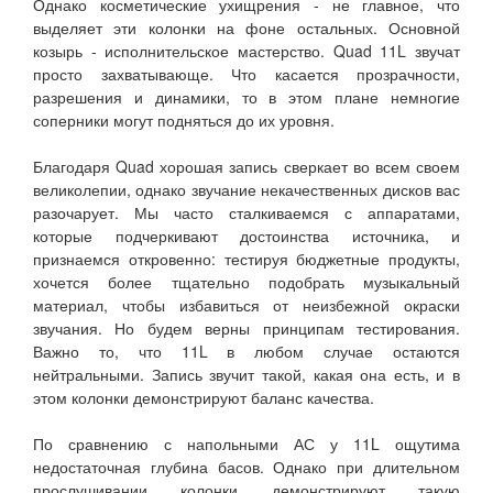
Однако косметические ухищрения - не главное, что
выделяет эти колонки на фоне остальных. Основной
козырь - исполнительское мастерство. Quad 11L звучат
просто захватывающе. Что касается прозрачности,
разрешения и динамики, то в этом плане немногие
соперники могут подняться до их уровня.
Благодаря Quad хорошая запись сверкает во всем своем
великолепии, однако звучание некачественных дисков вас
разочарует. Мы часто сталкиваемся с аппаратами,
которые подчеркивают достоинства источника, и
признаемся откровенно: тестируя бюджетные продукты,
хочется более тщательно подобрать музыкальный
материал, чтобы избавиться от неизбежной окраски
звучания. Но будем верны принципам тестирования.
Важно то, что 11L в любом случае остаются
нейтральными. Запись звучит такой, какая она есть, и в
этом колонки демонстрируют баланс качества.
По сравнению с напольными АС у 11L ощутима
недостаточная глубина басов. Однако при длительном
прослушивании колонки демонстрируют такую