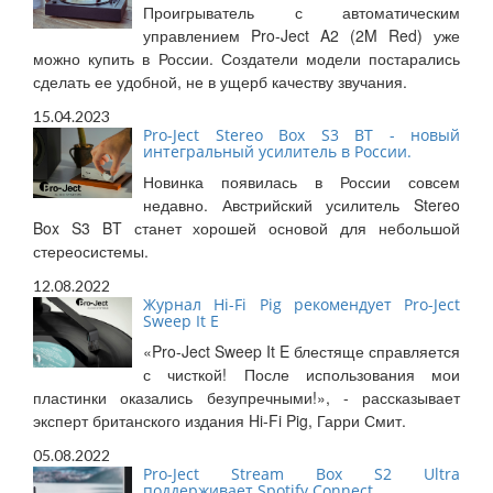
Проигрыватель с автоматическим
управлением Pro-Ject A2 (2M Red) уже
можно купить в России. Создатели модели постарались
сделать ее удобной, не в ущерб качеству звучания.
15.04.2023
Pro-Ject Stereo Box S3 BT - новый
интегральный усилитель в России.
Новинка появилась в России совсем
недавно. Австрийский усилитель Stereo
Box S3 BT станет хорошей основой для небольшой
стереосистемы.
12.08.2022
Журнал Hi-Fi Pig рекомендует Pro-Ject
Sweep It E
«Pro-Ject Sweep It E блестяще справляется
с чисткой! После использования мои
пластинки оказались безупречными!», - рассказывает
эксперт британского издания Hi-Fi Pig, Гарри Смит.
05.08.2022
Pro-Ject Stream Box S2 Ultra
поддерживает Spotify Connect