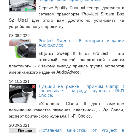
Cервис Spotify Connect теперь доступен в
сетевом транспорте Pro-Ject Stream Box
S2 Ultra! Для этого вам достаточно установить на
устройство новую прошивку.
03.08.2022
Pro-Ject Sweep It E покоряет издание
AudioAdvice
«Щетка Sweep It E от Pro-Ject – это
отличный способ оперативной очистки
пластинок», - к такому выводу пришла группа экспертов
американского издания AudioAdvice.
14.10.2021
Лучший на рынке – прижим Clamp It
завоевывает награду журнала Hi-Fi
Choice.
«Установка Clamp It дает заметное
повышение качества звучания пластинок», - Эд Сэлли,
эксперт британского журнала Hi-Fi Choice.
30.09.2021
«Тотальная зачистка» от Pro-Ject в