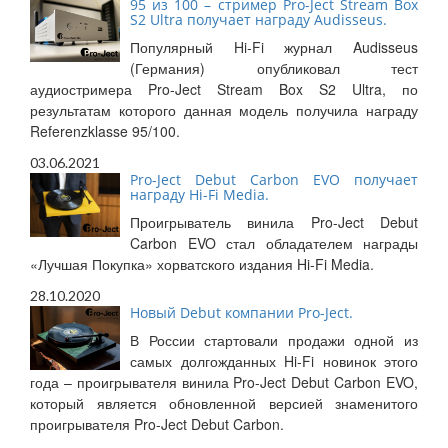
95 из 100 – стример Pro-Ject Stream Box
S2 Ultra получает награду Audisseus.
Популярный Hi-Fi журнал Audisseus
(Германия) опубликовал тест
аудиостримера Pro-Ject Stream Box S2 Ultra, по
результатам которого данная модель получила награду
Referenzklasse 95/100.
03.06.2021
Pro-Ject Debut Carbon EVO получает
награду Hi-Fi Media.
Проигрыватель винила Pro-Ject Debut
Carbon EVO стал обладателем награды
«Лучшая Покупка» хорватского издания Hi-Fi Media.
28.10.2020
Новый Debut компании Pro-Ject.
В России стартовали продажи одной из
самых долгожданных Hi-Fi новинок этого
года – проигрывателя винила Pro-Ject Debut Carbon EVO,
который является обновленной версией знаменитого
проигрывателя Pro-Ject Debut Carbon.