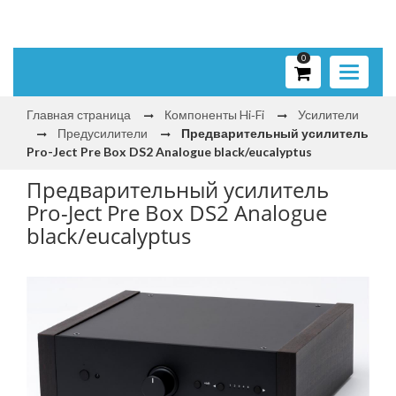
0
Toggle
navigati
Главная страница
Компоненты Hi‑Fi
Усилители
Предусилители
Предварительный усилитель
Pro-Ject Pre Box DS2 Analogue black/eucalyptus
Предварительный усилитель
Pro-Ject Pre Box DS2 Analogue
black/eucalyptus