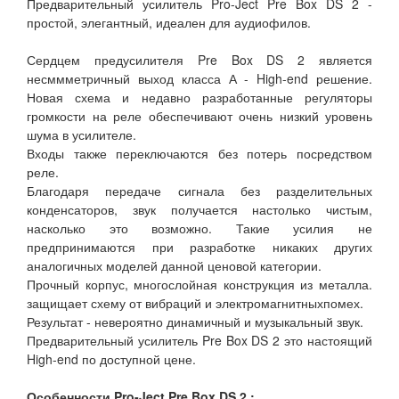
Предварительный усилитель Pro-Ject Pre Box DS 2 -
простой, элегантный, идеален для аудиофилов.
Сердцем предусилителя Pre Box DS 2 является
несммметричный выход класса А - High-end решение.
Новая схема и недавно разработанные регуляторы
громкости на реле обеспечивают очень низкий уровень
шума в усилителе.
Входы также переключаются без потерь посредством
реле.
Благодаря передаче сигнала без разделительных
конденсаторов, звук получается настолько чистым,
насколько это возможно. Такие усилия не
предпринимаются при разработке никаких других
аналогичных моделей данной ценовой категории.
Прочный корпус, многослойная конструкция из металла.
защищает схему от вибраций и электромагнитныхпомех.
Результат - невероятно динамичный и музыкальный звук.
Предварительный усилитель Pre Box DS 2 это настоящий
High-end по доступной цене.
Особенности Pro-Ject Pre Box DS 2 :