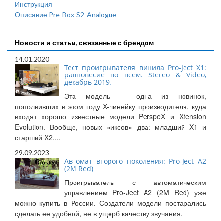
Инструкция
Описание Pre-Box-S2-Analogue
Новости и статьи, связанные с брендом
14.01.2020
Тест проигрывателя винила Pro-Ject X1:
равновесие во всем. Stereo & Video,
декабрь 2019.
Эта модель — одна из новинок,
пополнивших в этом году X-линейку производителя, куда
входят хорошо известные модели PerspeX и Xtension
Evolution. Вообще, новых «иксов» два: младший X1 и
старший X2....
29.09.2023
Автомат второго поколения: Pro-Ject A2
(2M Red)
Проигрыватель с автоматическим
управлением Pro-Ject A2 (2M Red) уже
можно купить в России. Создатели модели постарались
сделать ее удобной, не в ущерб качеству звучания.