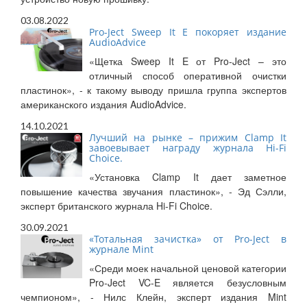
03.08.2022
Pro-Ject Sweep It E покоряет издание
AudioAdvice
«Щетка Sweep It E от Pro-Ject – это
отличный способ оперативной очистки
пластинок», - к такому выводу пришла группа экспертов
американского издания AudioAdvice.
14.10.2021
Лучший на рынке – прижим Clamp It
завоевывает награду журнала Hi-Fi
Choice.
«Установка Clamp It дает заметное
повышение качества звучания пластинок», - Эд Сэлли,
эксперт британского журнала Hi-Fi Choice.
30.09.2021
«Тотальная зачистка» от Pro-Ject в
журнале Mint
«Среди моек начальной ценовой категории
Pro-Ject VC-E является безусловным
чемпионом», - Нилс Клейн, эксперт издания Mint