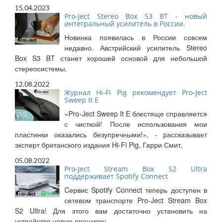
15.04.2023
Pro-Ject Stereo Box S3 BT - новый
интегральный усилитель в России.
Новинка появилась в России совсем
недавно. Австрийский усилитель Stereo
Box S3 BT станет хорошей основой для небольшой
стереосистемы.
12.08.2022
Журнал Hi-Fi Pig рекомендует Pro-Ject
Sweep It E
«Pro-Ject Sweep It E блестяще справляется
с чисткой! После использования мои
пластинки оказались безупречными!», - рассказывает
эксперт британского издания Hi-Fi Pig, Гарри Смит.
05.08.2022
Pro-Ject Stream Box S2 Ultra
поддерживает Spotify Connect
Cервис Spotify Connect теперь доступен в
сетевом транспорте Pro-Ject Stream Box
S2 Ultra! Для этого вам достаточно установить на
устройство новую прошивку.