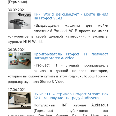
(Германия).
30.09.2021
Hi-Fi World рекомендует - мойте винил
на Pro-Ject VC-E!
«Выдающаяся машинка для мойки
пластинок! Pro-Ject VC-E просто не имеет
конкурентов в своей ценовой категории», - эксперты
журнала Hi-Fi World.
06.08.2021
Проигрыватель Pro-Ject T1 получает
награду Stereo & Video.
«Pro-Ject T1 - лучший проигрыватель
винила в данной ценовой категории,
который вы сможете купить в этом году», - Любош Горчик,
редактор журнала Stereo & Video.
17.06.2021
95 из 100 – стример Pro-Ject Stream Box
S2 Ultra получает награду Audisseus.
Популярный Hi-Fi журнал Audisseus
(Германия) опубликовал тест
аудиостримера Pro-Ject Stream Box S2 Ultra, по