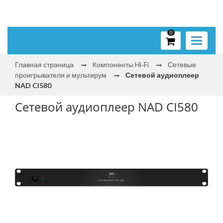
0
Toggle
navigati
Главная страница
Компоненты Hi‑Fi
Сетевые
проигрыватели и мультирум
Сетевой аудиоплеер
NAD CI580
Сетевой аудиоплеер NAD CI580