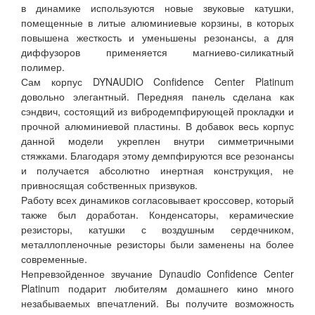
в динамике используются новые звуковые катушки,
помещенные в литые алюминиевые корзины, в которых
повышена жесткость и уменьшены резонансы, а для
диффузоров применяется магниево-силикатный
полимер.
Сам корпус DYNAUDIO Confidence Center Platinum
довольно элегантный. Передняя панель сделана как
сэндвич, состоящий из вибродемпфирующей прокладки и
прочной алюминиевой пластины. В добавок весь корпус
данной модели укреплен внутри симметричными
стяжками. Благодаря этому демпфируются все резонансы
и получается абсолютно инертная конструкция, не
привносящая собственных призвуков.
Работу всех динамиков согласовывает кроссовер, который
также был доработан. Конденсаторы, керамические
резисторы, катушки с воздушным сердечником,
металлопленочные резисторы были заменены на более
современные.
Непревзойденное звучание Dynaudio Confidence Center
Platinum подарит любителям домашнего кино много
незабываемых впечатлений. Вы получите возможность