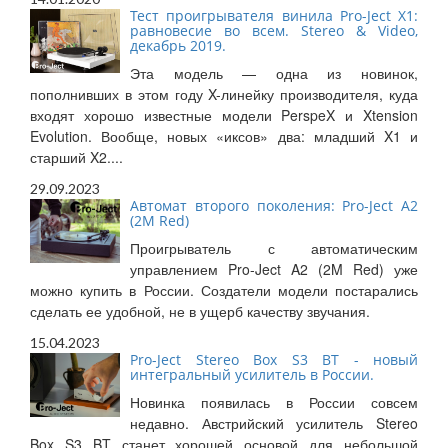
Тест проигрывателя винила Pro-Ject X1:
равновесие во всем. Stereo & Video,
декабрь 2019.
Эта модель — одна из новинок,
пополнивших в этом году X-линейку производителя, куда
входят хорошо известные модели PerspeX и Xtension
Evolution. Вообще, новых «иксов» два: младший X1 и
старший X2....
29.09.2023
Автомат второго поколения: Pro-Ject A2
(2M Red)
Проигрыватель с автоматическим
управлением Pro-Ject A2 (2M Red) уже
можно купить в России. Создатели модели постарались
сделать ее удобной, не в ущерб качеству звучания.
15.04.2023
Pro-Ject Stereo Box S3 BT - новый
интегральный усилитель в России.
Новинка появилась в России совсем
недавно. Австрийский усилитель Stereo
Box S3 BT станет хорошей основой для небольшой