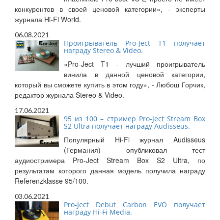
конкурентов в своей ценовой категории», - эксперты
журнала Hi-Fi World.
06.08.2021
Проигрыватель Pro-Ject T1 получает
награду Stereo & Video.
«Pro-Ject T1 - лучший проигрыватель
винила в данной ценовой категории,
который вы сможете купить в этом году», - Любош Горчик,
редактор журнала Stereo & Video.
17.06.2021
95 из 100 – стример Pro-Ject Stream Box
S2 Ultra получает награду Audisseus.
Популярный Hi-Fi журнал Audisseus
(Германия) опубликовал тест
аудиостримера Pro-Ject Stream Box S2 Ultra, по
результатам которого данная модель получила награду
Referenzklasse 95/100.
03.06.2021
Pro-Ject Debut Carbon EVO получает
награду Hi-Fi Media.