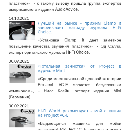
пластинок», - к такому выводу пришла группа экспертов
американского издания AudioAdvice.
14.10.2021
Лучший на рынке – прижим Clamp It
завоевывает награду журнала Hi-Fi
Choice.
«Установка Clamp It дает заметное
повышение качества звучания пластинок», - Эд Сэлли,
эксперт британского журнала Hi-Fi Choice.
30.09.2021
«Тотальная зачистка» от Pro-Ject в
журнале Mint
«Среди моек начальной ценовой категории
Pro-Ject VC-E является безусловным
чемпионом», - Нилс Клейн, эксперт издания Mint
(Германия).
30.09.2021
Hi-Fi World рекомендует - мойте винил
на Pro-Ject VC-E!
«Выдающаяся машинка для мойки
пластинок! Pro-Ject VC-E просто не имеет