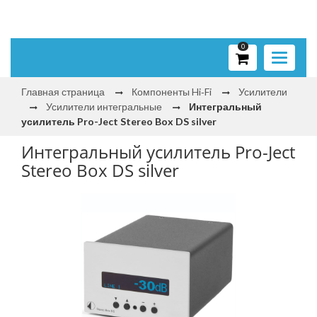
0
Toggle
navigati
Главная страница
Компоненты Hi‑Fi
Усилители
Усилители интегральные
Интегральный
усилитель Pro-Ject Stereo Box DS silver
Интегральный усилитель Pro-Ject
Stereo Box DS silver