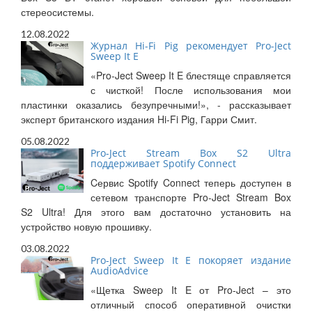
стереосистемы.
12.08.2022
Журнал Hi-Fi Pig рекомендует Pro-Ject
Sweep It E
«Pro-Ject Sweep It E блестяще справляется
с чисткой! После использования мои
пластинки оказались безупречными!», - рассказывает
эксперт британского издания Hi-Fi Pig, Гарри Смит.
05.08.2022
Pro-Ject Stream Box S2 Ultra
поддерживает Spotify Connect
Cервис Spotify Connect теперь доступен в
сетевом транспорте Pro-Ject Stream Box
S2 Ultra! Для этого вам достаточно установить на
устройство новую прошивку.
03.08.2022
Pro-Ject Sweep It E покоряет издание
AudioAdvice
«Щетка Sweep It E от Pro-Ject – это
отличный способ оперативной очистки