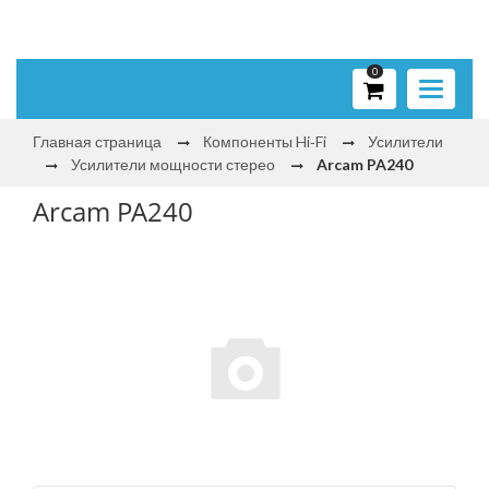
0
Toggle
navigati
Главная страница
Компоненты Hi‑Fi
Усилители
Усилители мощности стерео
Arcam PA240
Arcam PA240