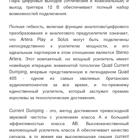
Пара цифровых выходов (оптический и коаксиальный) и
выход триггера 12 В обеспечивают полный набор
возможностей подключения.
Полная гибкость, включая функции аналогово/цифрового
преобразования и аналогового предусилителя означает,
что Artera Play и Solus могут быть подключены
непосредственно к усилителю мощности, и его
идеальным партнером в этом отношении является Stereo
Artera. Этот компактный, но мощный усилитель имеет
новейшую итерацию знаменитой топологии Quad Current
Dumping, впервые представленную в легендарном Quad
405 - одном из самых хвалимых британских
аудиокомпонентов за все время, и по-прежнему
единственный усилитель, который заслужил премию
королевы за технологические достижения.
Current Dumping - это, метод достижения превосходной
звуковой чистоты с усилением класса А и большей
эффективностью класса AB. Высококачественный
маломощный усилитель класса А обеспечивает качество
сигнала, в то время как высокомощная секция current