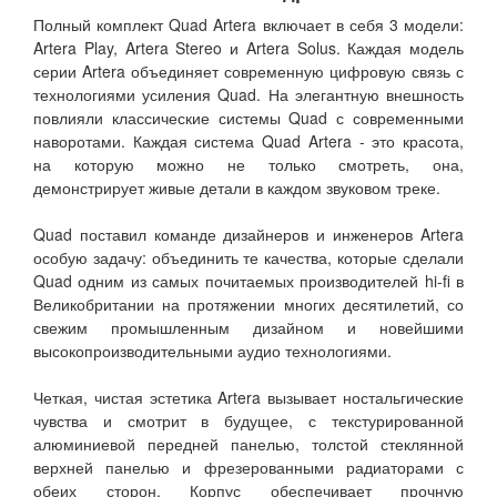
Полный комплект Quad Artera включает в себя 3 модели:
Artera Play, Artera Stereo и Artera Solus. Каждая модель
серии Artera объединяет современную цифровую связь с
технологиями усиления Quad. На элегантную внешность
повлияли классические системы Quad с современными
наворотами. Каждая система Quad Artera - это красота,
на которую можно не только смотреть, она,
демонстрирует живые детали в каждом звуковом треке.
Quad поставил команде дизайнеров и инженеров Artera
особую задачу: объединить те качества, которые сделали
Quad одним из самых почитаемых производителей hi-fi в
Великобритании на протяжении многих десятилетий, со
свежим промышленным дизайном и новейшими
высокопроизводительными аудио технологиями.
Четкая, чистая эстетика Artera вызывает ностальгические
чувства и смотрит в будущее, с текстурированной
алюминиевой передней панелью, толстой стеклянной
верхней панелью и фрезерованными радиаторами с
обеих сторон. Корпус обеспечивает прочную