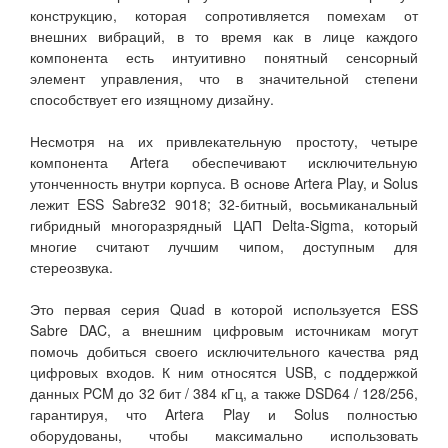
конструкцию, которая сопротивляется помехам от
внешних вибраций, в то время как в лице каждого
компонента есть интуитивно понятный сенсорный
элемент управления, что в значительной степени
способствует его изящному дизайну.
Несмотря на их привлекательную простоту, четыре
компонента Artera обеспечивают исключительную
утонченность внутри корпуса. В основе Artera Play, и Solus
лежит ESS Sabre32 9018; 32-битный, восьмиканальный
гибридный многоразрядный ЦАП Delta-Sigma, который
многие считают лучшим чипом, доступным для
стереозвука.
Это первая серия Quad в которой используется ESS
Sabre DAC, а внешним цифровым источникам могут
помочь добиться своего исключительного качества ряд
цифровых входов. К ним относятся USB, с поддержкой
данных PCM до 32 бит / 384 кГц, а также DSD64 / 128/256,
гарантируя, что Artera Play и Solus полностью
оборудованы, чтобы максимально использовать