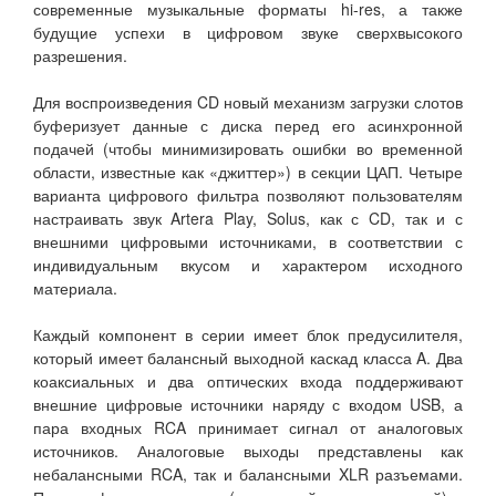
современные музыкальные форматы hi-res, а также
будущие успехи в цифровом звуке сверхвысокого
разрешения.
Для воспроизведения CD новый механизм загрузки слотов
буферизует данные с диска перед его асинхронной
подачей (чтобы минимизировать ошибки во временной
области, известные как «джиттер») в секции ЦАП. Четыре
варианта цифрового фильтра позволяют пользователям
настраивать звук Artera Play, Solus, как с CD, так и с
внешними цифровыми источниками, в соответствии с
индивидуальным вкусом и характером исходного
материала.
Каждый компонент в серии имеет блок предусилителя,
который имеет балансный выходной каскад класса A. Два
коаксиальных и два оптических входа поддерживают
внешние цифровые источники наряду с входом USB, а
пара входных RCA принимает сигнал от аналоговых
источников. Аналоговые выходы представлены как
небалансными RCA, так и балансными XLR разъемами.