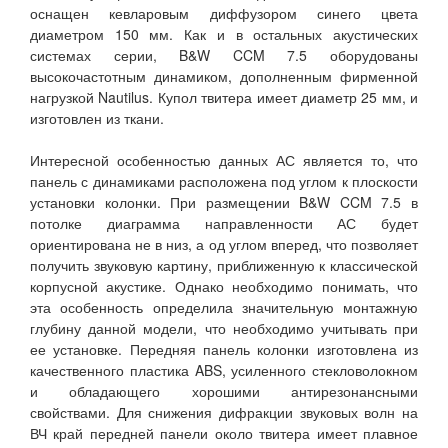
оснащен кевларовым диффузором синего цвета
диаметром 150 мм. Как и в остальных акустических
системах серии, B&W CCM 7.5 оборудованы
высокочастотным динамиком, дополненным фирменной
нагрузкой Nautilus. Купол твитера имеет диаметр 25 мм, и
изготовлен из ткани.
Интересной особенностью данных АС является то, что
панель с динамиками расположена под углом к плоскости
установки колонки. При размещении B&W CCM 7.5 в
потолке диаграмма направленности АС будет
ориентирована не в низ, а од углом вперед, что позволяет
получить звуковую картину, приближенную к классической
корпусной акустике. Однако необходимо понимать, что
эта особенность определила значительную монтажную
глубину данной модели, что необходимо учитывать при
ее установке. Передняя панель колонки изготовлена из
качественного пластика ABS, усиленного стекловолокном
и обладающего хорошими антирезонансными
свойствами. Для снижения дифракции звуковых волн на
ВЧ край передней панели около твитера имеет плавное