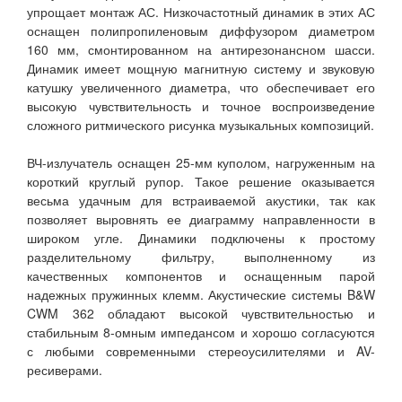
упрощает монтаж АС. Низкочастотный динамик в этих АС
оснащен полипропиленовым диффузором диаметром
160 мм, смонтированном на антирезонансном шасси.
Динамик имеет мощную магнитную систему и звуковую
катушку увеличенного диаметра, что обеспечивает его
высокую чувствительность и точное воспроизведение
сложного ритмического рисунка музыкальных композиций.
ВЧ-излучатель оснащен 25-мм куполом, нагруженным на
короткий круглый рупор. Такое решение оказывается
весьма удачным для встраиваемой акустики, так как
позволяет выровнять ее диаграмму направленности в
широком угле. Динамики подключены к простому
разделительному фильтру, выполненному из
качественных компонентов и оснащенным парой
надежных пружинных клемм. Акустические системы B&W
CWM 362 обладают высокой чувствительностью и
стабильным 8-омным импедансом и хорошо согласуются
с любыми современными стереоусилителями и AV-
ресиверами.