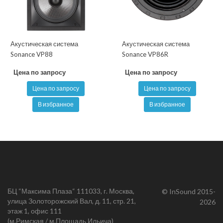
Акустическая система
Акустическая система
Sonance VP88
Sonance VP86R
Цена по запросу
Цена по запросу
Цена по запросу
Цена по запросу
В избранное
В избранное
БЦ “Максима Плаза“ 111033, г. Москва,
© InSound 2015-
улица Золоторожский Вал, д. 11, стр. 21,
2026
этаж 1, офис 111
(м.Римская / м.Площадь Ильича)