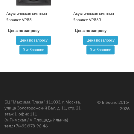
Акустическая система
Акустическая система
Sonance VP88
Sonance VP86R
Цена по запросу
Цена по запросу
Цена по запросу
Цена по запросу
В избранное
В избранное
БЦ “Максима Плаза“ 111033, г. Москва,
© InSound 2015-
улица Золоторожский Вал, д. 11, стр. 21,
2026
этаж 1, офис 111
(м.Римская / м.Площадь Ильича)
тел.:
+7(495)978-96-46