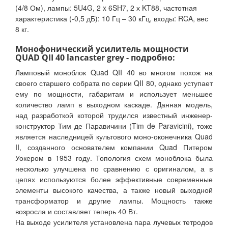
(4/8 Ом), лампы: 5U4G, 2 x 6SH7, 2 х KT88, частотная
характеристика (-0,5 дБ): 10 Гц – 30 кГц, входы: RCA, вес
8 кг.
Монофонический усилитель мощности
QUAD QII 40 lancaster grey - подробно:
Ламповый моноблок Quad QII 40 во многом похож на
своего старшего собрата по серии QII 80, однако уступает
ему по мощности, габаритам и использует меньшее
количество ламп в выходном каскаде. Данная модель,
над разработкой которой трудился известный инженер-
конструктор Тим де Паравичини (Tim de Paravicini), тоже
является наследницей культового моно-оконечника Quad
II, созданного основателем компании Quad Питером
Уокером в 1953 году. Топология схем моноблока была
несколько улучшена по сравнению с оригиналом, а в
цепях используются более эффективные современные
элементы высокого качества, а также новый выходной
трансформатор и другие лампы. Мощность также
возросла и составляет теперь 40 Вт.
На выходе усилителя установлена пара лучевых тетродов