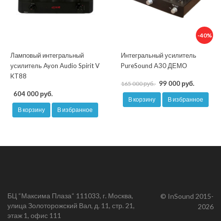
-40%
Ламповый интегральный
Интегральный усилитель
усилитель Ayon Audio Spirit V
PureSound A30 ДЕМО
KT88
99 000 руб.
165 000 руб.
604 000 руб.
В корзину
В избранное
В корзину
В избранное
БЦ “Максима Плаза“ 111033, г. Москва,
© InSound 2015-
улица Золоторожский Вал, д. 11, стр. 21,
2026
этаж 1, офис 111