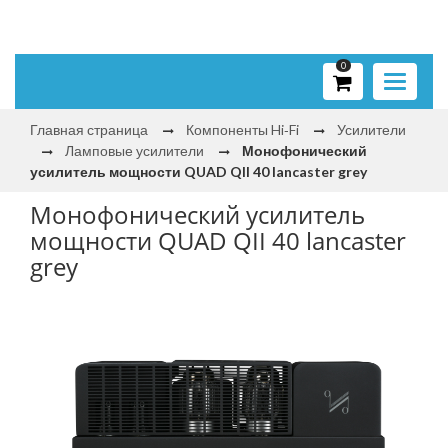
0
Toggle
navigati
Главная страница
Компоненты Hi‑Fi
Усилители
Ламповые усилители
Монофонический
усилитель мощности QUAD QII 40 lancaster grey
Монофонический усилитель
мощности QUAD QII 40 lancaster
grey