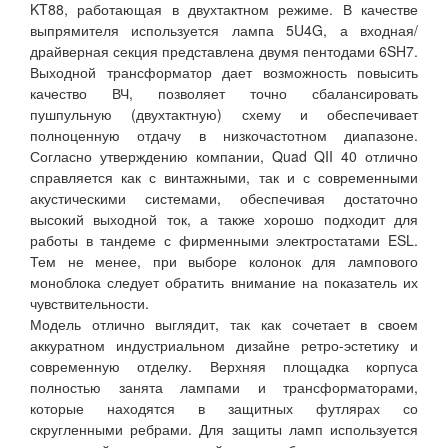
KT88, работающая в двухтактном режиме. В качестве
выпрямителя используется лампа 5U4G, а входная/
драйверная секция представлена двумя пентодами 6SH7.
Выходной трансформатор дает возможность повысить
качество ВЧ, позволяет точно сбалансировать
пушпульную (двухтактную) схему и обеспечивает
полноценную отдачу в низкочастотном диапазоне.
Согласно утверждению компании, Quad QII 40 отлично
справляется как с винтажными, так и с современными
акустическими системами, обеспечивая достаточно
высокий выходной ток, а также хорошо подходит для
работы в тандеме с фирменными электростатами ESL.
Тем не менее, при выборе колонок для лампового
моноблока следует обратить внимание на показатель их
чувствительности.
Модель отлично выглядит, так как сочетает в своем
аккуратном индустриальном дизайне ретро-эстетику и
современную отделку. Верхняя площадка корпуса
полностью занята лампами и трансформаторами,
которые находятся в защитных футлярах со
скругленными ребрами. Для защиты ламп используется