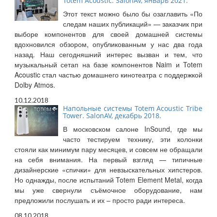
Totem Acoustic. SalonAV, январь 2021.
Этот текст можно было бы озаглавить «По
следам наших публикаций» — заказчик при
выборе компонентов для своей домашней системы
вдохновился обзором, опубликованным у нас два года
назад. Наш сегодняшний интерес вызван и тем, что
музыкальный сетап на базе компонентов Naim и Totem
Acoustic стал частью домашнего кинотеатра с поддержкой
Dolby Atmos.
10.12.2018
Напольные системы Totem Acoustic Tribe
Tower. SalonAV, декабрь 2018.
В московском салоне InSound, где мы
часто тестируем технику, эти колонки
стояли как минимум пару месяцев, и совсем не обращали
на себя внимания. На первый взгляд — типичные
дизайнерские «спички» для невзыскательных хипстеров.
Но однажды, после испытаний Totem Element Metal, когда
мы уже свернули съёмочное оборудование, нам
предложили послушать и их – просто ради интереса.
08.10.2018