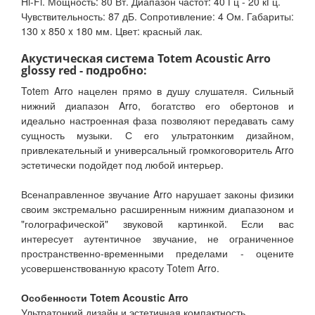
Hi-Fi. Мощность: 80 Вт. Диапазон частот: 40 Гц - 20 кГц.
Чувствительность: 87 дБ. Сопротивление: 4 Ом. Габариты:
130 x 850 x 180 мм. Цвет: красный лак.
Акустическая система Totem Acoustic Arro
glossy red - подробно:
Totem Arro нацелен прямо в душу слушателя. Сильный
нижний диапазон Arro, богатство его обертонов и
идеально настроенная фаза позволяют передавать саму
сущность музыки. С его ультратонким дизайном,
привлекательный и универсальный громкоговоритель Arro
эстетически подойдет под любой интерьер.
Всенаправленное звучание Arro нарушает законы физики
своим экстремально расширенным нижним диапазоном и
"голографической" звуковой картинкой. Если вас
интересует аутентичное звучание, не ограниченное
пространственно-временными пределами - оцените
усовершенствованную красоту Totem Arro.
Особенности Totem Acoustic Arro
Ультратонкий дизайн и эстетичная компактность