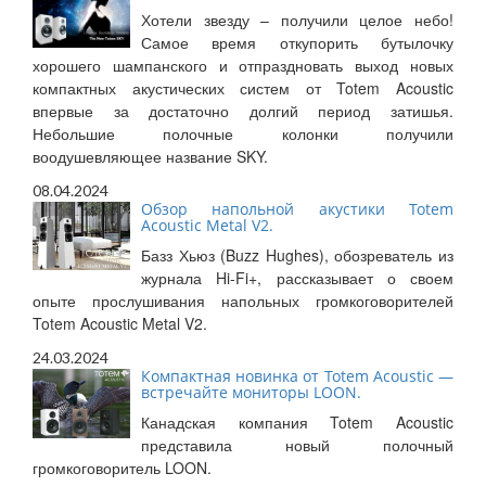
Хотели звезду – получили целое небо!
Самое время откупорить бутылочку
хорошего шампанского и отпраздновать выход новых
компактных акустических систем от Totem Acoustic
впервые за достаточно долгий период затишья.
Небольшие полочные колонки получили
воодушевляющее название SKY.
08.04.2024
Обзор напольной акустики Totem
Acoustic Metal V2.
Базз Хьюз (Buzz Hughes), обозреватель из
журнала Hi-Fi+, рассказывает о своем
опыте прослушивания напольных громкоговорителей
Totem Acoustic Metal V2.
24.03.2024
Компактная новинка от Totem Acoustic —
встречайте мониторы LOON.
Канадская компания Totem Acoustic
представила новый полочный
громкоговоритель LOON.