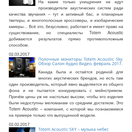
На какие только ухищрения не идут
производители акустических систем ради
качества звучания – тут и активный бас, и планарные
твитеры, и многополосные кроссоверы, и изобарические
камеры… Всё это, безусловно, работает и имеет право на
существование, но специалисты Totem Acoustic
добиваются результатов прямо противоположным
способом.
02.03.2017
Полочные мониторы Totem Acoustic Sky.
Обзор Салон Аудио Видео, февраль 2017.
Канада была и остаётся родиной для
многих акустических брендов, но есть там
один производитель, который явно выделяется из общего
фона и не пытается конкурировать с мейнстримом.
Причём цены уж не настолько высоки, чтобы его изделия
были недоступны меломанам со средним достатком. Это
Totem Acoustic – компания, с которой мы познакомимся
на примере только что выпущенной модели.
02.02.2017
Totem Acoustic SKY – музыка небес