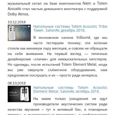
музыкальный сетап на базе компонентов Naim и Totem
Acoustic стал частью домашнего кинотеатра с поддержкой
Dolby Atmos.
10.12.2018
Напольные системы Totem Acoustic Tribe
Tower. SalonAV, декабрь 2018.
В московском салоне InSound, где мы
часто тестируем технику, эти колонки
стояли как минимум пару месяцев, и совсем не обращали
на себя внимания. На первый взгляд — типичные
дизайнерские «спички» для невзыскательных хипстеров.
Но однажды, после испытаний Totem Element Metal, когда
мы уже свернули съёмочное оборудование, нам
предложили послушать и их – просто ради интереса.
08.10.2018
Напольные системы Totem Acoustic
Element Metal. SalonAV, октябрь 2018.
На какие только ухищрения не идут
производители акустических систем ради
качества звучания – тут и активный бас, и планарные
твитеры, и многополосные кроссоверы, и изобарические