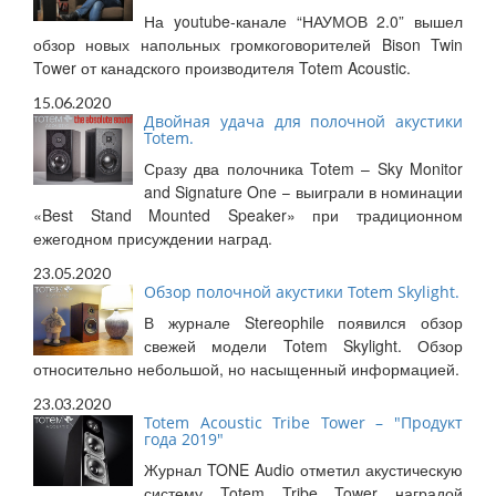
На youtube-канале “НАУМОВ 2.0” вышел
обзор новых напольных громкоговорителей Bison Twin
Tower от канадского производителя Totem Acoustic.
15.06.2020
Двойная удача для полочной акустики
Totem.
Сразу два полочника Totem – Sky Monitor
and Signature One – выиграли в номинации
«Best Stand Mounted Speaker» при традиционном
ежегодном присуждении наград.
23.05.2020
Обзор полочной акустики Totem Skylight.
В журнале Stereophile появился обзор
свежей модели Totem Skylight. Обзор
относительно небольшой, но насыщенный информацией.
23.03.2020
Totem Acoustic Tribe Tower – "Продукт
года 2019"
Журнал TONE Audio отметил акустическую
систему Totem Tribe Tower наградой