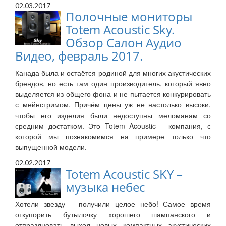
02.03.2017
Полочные мониторы
Totem Acoustic Sky.
Обзор Салон Аудио
Видео, февраль 2017.
Канада была и остаётся родиной для многих акустических
брендов, но есть там один производитель, который явно
выделяется из общего фона и не пытается конкурировать
с мейнстримом. Причём цены уж не настолько высоки,
чтобы его изделия были недоступны меломанам со
средним достатком. Это Totem Acoustic – компания, с
которой мы познакомимся на примере только что
выпущенной модели.
02.02.2017
Totem Acoustic SKY –
музыка небес
Хотели звезду – получили целое небо! Самое время
откупорить бутылочку хорошего шампанского и
отпраздновать выход новых компактных акустических