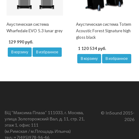
Акустическая система
Акустическая система Totem
Wharfedale EVO 5.3 lunar grey
Acoustic Forest Signature high
gloss black
129 990 руб.
1 120 534 руб.
В корзину
В избранное
В корзину
В избранное
БЦ “Максима Плаза“ 111033, г. Москва,
© InSound 2015-
улица Золоторожский Вал, д. 11, стр. 21,
2026
этаж 1, офис 111
(м.Римская / м.Площадь Ильича)
тел.:
+7(495)978-96-46