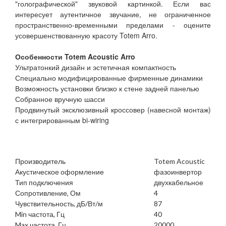
"голографической" звуковой картинкой. Если вас
интересует аутентичное звучание, не ограниченное
пространственно-временными пределами - оцените
усовершенствованную красоту Totem Arro.
Особенности Totem Acoustic Arro
Ультратонкий дизайн и эстетичная компактность
Специально модифицированные фирменные динамики
Возможность установки близко к стене задней панелью
Собранное вручную шасси
Продвинутый эксклюзивный кроссовер (навесной монтаж)
с интегрированным bi-wiring
Производитель
Totem Acoustic
Акустическое оформление
фазоинвертор
Тип подключения
двухкабельное
Сопротивление, Ом
4
Чувствительность, дБ/Вт/м
87
Min частота, Гц
40
Max частота, Гц
20000