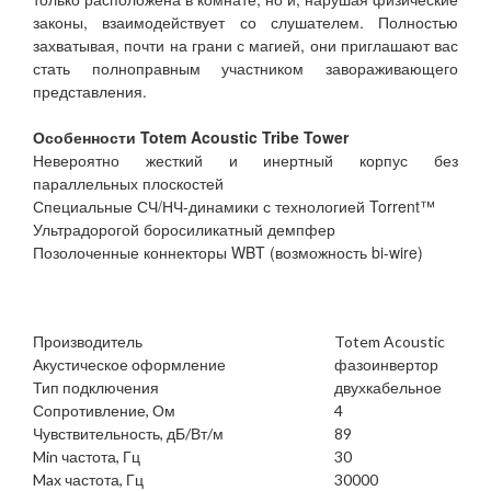
законы, взаимодействует со слушателем. Полностью
захватывая, почти на грани с магией, они приглашают вас
стать полноправным участником завораживающего
представления.
Особенности Totem Acoustic Tribe Tower
Невероятно жесткий и инертный корпус без
параллельных плоскостей
Специальные СЧ/НЧ-динамики с технологией Torrent™
Ультрадорогой боросиликатный демпфер
Позолоченные коннекторы WBT (возможность bi-wire)
Производитель
Totem Acoustic
Акустическое оформление
фазоинвертор
Тип подключения
двухкабельное
Сопротивление, Ом
4
Чувствительность, дБ/Вт/м
89
Min частота, Гц
30
Max частота, Гц
30000