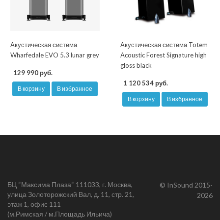
Акустическая система
Акустическая система Totem
Wharfedale EVO 5.3 lunar grey
Acoustic Forest Signature high
gloss black
129 990 руб.
1 120 534 руб.
В корзину
В избранное
В корзину
В избранное
БЦ “Максима Плаза“ 111033, г. Москва,
© InSound 2015-
улица Золоторожский Вал, д. 11, стр. 21,
2026
этаж 1, офис 111
(м.Римская / м.Площадь Ильича)