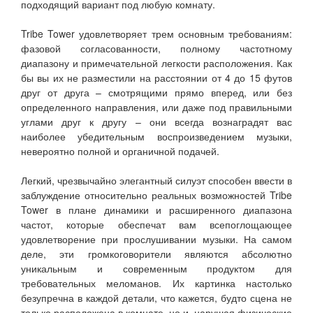
подходящий вариант под любую комнату.
Tribe Tower удовлетворяет трем основным требованиям:
фазовой согласованности, полному частотному
диапазону и примечательной легкости расположения. Как
бы вы их не разместили на расстоянии от 4 до 15 футов
друг от друга – смотрящими прямо вперед, или без
определенного направления, или даже под правильными
углами друг к другу – они всегда вознаградят вас
наиболее убедительным воспроизведением музыки,
невероятно полной и органичной подачей.
Легкий, чрезвычайно элегантный силуэт способен ввести в
заблуждение относительно реальных возможностей Tribe
Tower в плане динамики и расширенного диапазона
частот, которые обеспечат вам всепоглощающее
удовлетворение при прослушивании музыки. На самом
деле, эти громкоговорители являются абсолютно
уникальным и современным продуктом для
требовательных меломанов. Их картинка настолько
безупречна в каждой детали, что кажется, будто сцена не
только расположена в комнате, но и, нарушая физические