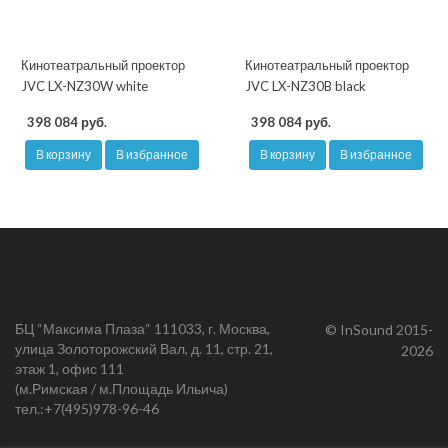
Кинотеатральный проектор
Кинотеатральный проектор
JVC LX-NZ30W white
JVC LX-NZ30B black
398 084 руб.
398 084 руб.
В корзину
В избранное
В корзину
В избранное
БЦ “Максима Плаза“ 111033, г. Москва,
© InSound 2015-
улица Золоторожский Вал, д. 11, стр. 21,
2026
этаж 1, офис 111
(м.Римская / м.Площадь Ильича)
тел.:
+7(495)978-96-46