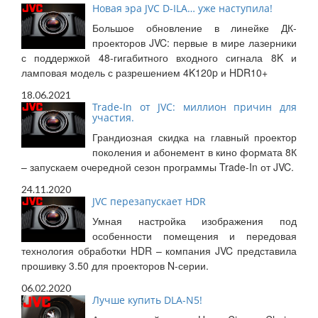
Новая эра JVС D-ILA… уже наступила!
Большое обновление в линейке ДК-
проекторов JVC: первые в мире лазерники
с поддержкой 48-гигабитного входного сигнала 8K и
ламповая модель с разрешением 4K120p и HDR10+
18.06.2021
Trade-In от JVC: миллион причин для
участия.
Грандиозная скидка на главный проектор
поколения и абонемент в кино формата 8К
– запускаем очередной сезон программы Trade-In от JVC.
24.11.2020
JVC перезапускает HDR
Умная настройка изображения под
особенности помещения и передовая
технология обработки HDR – компания JVC представила
прошивку 3.50 для проекторов N-серии.
06.02.2020
Лучше купить DLA-N5!