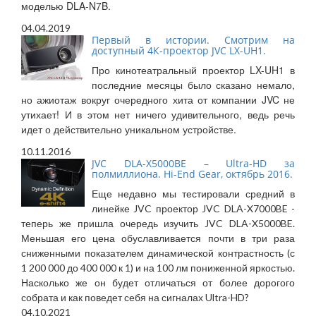
моделью DLA-N7B.
04.04.2019
Первый в истории. Смотрим на
доступный 4К-проектор JVC LX-UH1.
Про кинотеатральный проектор LX-UH1 в
последние месяцы было сказано немало,
но ажиотаж вокруг очередного хита от компании JVC не
утихает! И в этом нет ничего удивительного, ведь речь
идет о действительно уникальном устройстве.
10.11.2016
JVC DLA-X5000BE – Ultra-HD за
полмиллиона. Hi-End Gear, октябрь 2016.
Еще недавно мы тестировали средний в
линейке JVC проектор JVC DLA-X7000BE -
теперь же пришла очередь изучить JVC DLA-X5000BE.
Меньшая его цена обуславливается почти в три раза
сниженными показателем динамической контрастность (с
1 200 000 до 400 000 к 1) и на 100 лм пониженной яркостью.
Насколько же он будет отличаться от более дорогого
собрата и как поведет себя на сигналах Ultra-HD?
04.10.2021