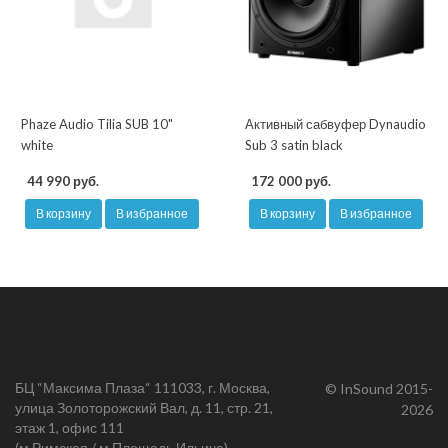
Phaze Audio Tilia SUB 10"
Активный сабвуфер Dynaudio
white
Sub 3 satin black
44 990 руб.
172 000 руб.
В корзину
В избранное
В корзину
В избранное
БЦ “Максима Плаза“ 111033, г. Москва,
© InSound 2015-
улица Золоторожский Вал, д. 11, стр. 21,
2026
этаж 1, офис 111
(м.Римская / м.Площадь Ильича)