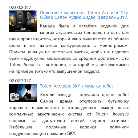
02.03.2017
Полочные мониторы Totem Acoustic Sky.
Обзор Салон Аудио Видео, февраль 2017.
Канада была и остаётся родиной для
многих акустических брендов, но есть там
один производитель, который явно выделяется из общего
фона и не пытается конкурировать с мейнстримом.
Причём цены уж не настолько высоки, чтобы его изделия
были недоступны меломанам со средним достатком. Это
Totem Acoustic – компания, с которой мы познакомимся
на примере только что выпущенной модели.
02.02.2017
Totem Acoustic SKY – музыка небес
Хотели звезду – получили целое небо!
Самое время откупорить бутылочку
хорошего шампанского и отпраздновать выход новых
компактных акустических систем от Totem Acoustic
впервые за достаточно долгий период затишья.
Небольшие полочные колонки получили
воодушевляющее название SKY.