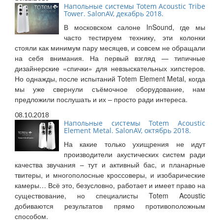
Напольные системы Totem Acoustic Tribe
Tower. SalonAV, декабрь 2018.
В московском салоне InSound, где мы
часто тестируем технику, эти колонки
стояли как минимум пару месяцев, и совсем не обращали
на себя внимания. На первый взгляд — типичные
дизайнерские «спички» для невзыскательных хипстеров.
Но однажды, после испытаний Totem Element Metal, когда
мы уже свернули съёмочное оборудование, нам
предложили послушать и их – просто ради интереса.
08.10.2018
Напольные системы Totem Acoustic
Element Metal. SalonAV, октябрь 2018.
На какие только ухищрения не идут
производители акустических систем ради
качества звучания – тут и активный бас, и планарные
твитеры, и многополосные кроссоверы, и изобарические
камеры… Всё это, безусловно, работает и имеет право на
существование, но специалисты Totem Acoustic
добиваются результатов прямо противоположным
способом.