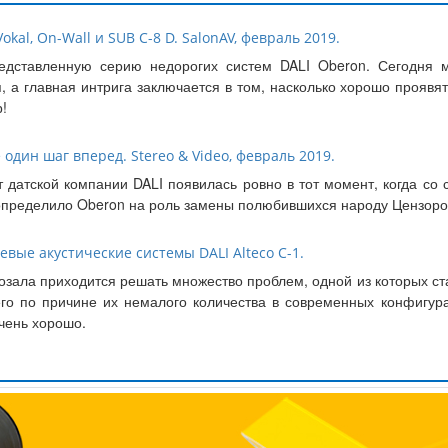
okal, On-Wall и SUB C-8 D. SalonAV, февраль 2019.
едставленную серию недорогих систем DALI Oberon. Сегодня м
, а главная интрига заключается в том, насколько хорошо прояв
!
 один шаг вперед. Stereo & Video, февраль 2019.
т датской компании DALI появилась ровно в тот момент, когда со
 определило Oberon на роль замены полюбившихся народу Цензоро
вые акустические системы DALI Alteco C-1.
зала приходится решать множество проблем, одной из которых ст
сего по причине их немалого количества в современных конфигу
очень хорошо.