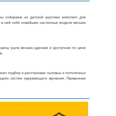
ы собираем из датской акустики комплект для
ят в ней себя новейшие настенные модели весьма
 сцены ушла весьма удачная и доступная по цене
в.
анет подбор и расстановка тыловых и потолочных
рациях систем окружающего звучания. Привычная