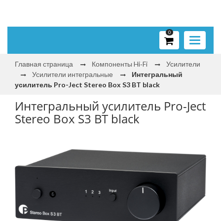
0
Toggle
navigati
Главная страница
Компоненты Hi‑Fi
Усилители
Усилители интегральные
Интегральный
усилитель Pro-Ject Stereo Box S3 BT black
Интегральный усилитель Pro-Ject
Stereo Box S3 BT black