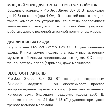
МОЩНЫЙ ЗВУК ДЛЯ КОМПАКТНОГО УСТРОЙСТВА
Выходные усилители Pro-Ject Stereo Box S3 BT развивают
до 40 Вт на канал (при 4 Ом). Это высокий показатель для
такого компактного устройства. Усилитель обеспечивает
значительный выходной ток и способен уверенно
работать даже с полочной акустикой популярных марок.
ДВА ЛИНЕЙНЫХ ВХОДА
В усилителе Pro-Ject Stereo Box S3 BT два линейных
входа. К ним можно подключать различные источники
музыки с обычными аналоговыми выходами: CD-плеер,
тюнер, сетевой плеер (стример), даже магнитофон.
BLUETOOTH APTX HD
Pro-Ject Stereo Box S3 BT оснащают встроенным
Bluetooth модулем - он обеспечивает простое
воспроизведение музыки со смартфона или планшета.
Качество звука благодаря поддержке кодека aptX HD
(параметры сигнала 24 бит / 48 кГц) удовлетворит даже
требовательного меломана.