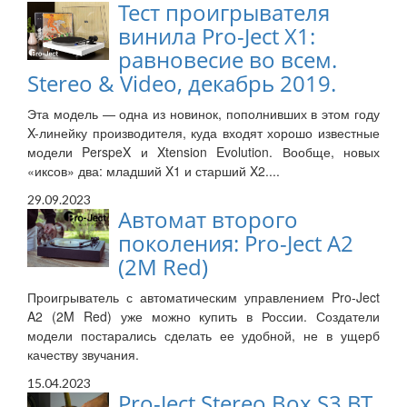
Тест проигрывателя
винила Pro-Ject X1:
равновесие во всем.
Stereo & Video, декабрь 2019.
Эта модель — одна из новинок, пополнивших в этом году
X-линейку производителя, куда входят хорошо известные
модели PerspeX и Xtension Evolution. Вообще, новых
«иксов» два: младший X1 и старший X2....
29.09.2023
Автомат второго
поколения: Pro-Ject A2
(2M Red)
Проигрыватель с автоматическим управлением Pro-Ject
A2 (2M Red) уже можно купить в России. Создатели
модели постарались сделать ее удобной, не в ущерб
качеству звучания.
15.04.2023
Pro-Ject Stereo Box S3 BT