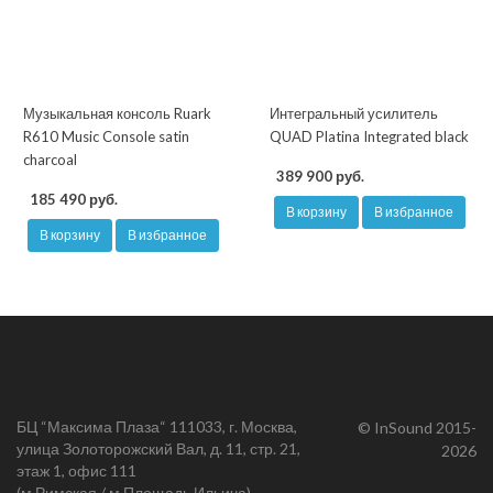
Музыкальная консоль Ruark
Интегральный усилитель
R610 Music Console satin
QUAD Platina Integrated black
charcoal
389 900 руб.
185 490 руб.
В корзину
В избранное
В корзину
В избранное
БЦ “Максима Плаза“ 111033, г. Москва,
© InSound 2015-
улица Золоторожский Вал, д. 11, стр. 21,
2026
этаж 1, офис 111
(м.Римская / м.Площадь Ильича)