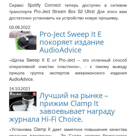
Cервис Spotify Connect теперь доступен в сетевом
транспорте Pro-Ject Stream Box S2 Ultra! Для этого вам
достаточно установить на устройство новую прошивку.
03.08.2022
Pro-Ject Sweep It E
покоряет издание
AudioAdvice
«Щетка Sweep It E от Pro-Ject – это отличный способ
оперативной очистки пластинок», - к такому выводу
пришла группа экспертов американского издания
AudioAdvice.
14.10.2021
Лучший на рынке –
прижим Clamp It
завоевывает награду
журнала Hi-Fi Choice.
«Установка Clamp It дает заметное повышение качества
звучания пластинок», - Эд Сэлли, эксперт британского