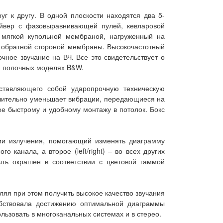
г к другу. В одной плоскости находятся два 5-
айвер с фазовыравнивающей пулей, кевларовой
мягкой купольной мембраной, нагруженный на
е обратной стороной мембраны. Высокочастотный
ное звучание на ВЧ. Все это свидетельствует о
и полочных моделях B&W.
ставляющего собой ударопрочную техническую
начительно уменьшает вибрации, передающиеся на
ее быстрому и удобному монтажу в потолок. Бокс
ии излучения, помогающий изменять диаграмму
 канала, а второе (left/right) – во всех других
ть окрашен в соответствии с цветовой гаммой
яя при этом получить высокое качество звучания
обствовала достижению оптимальной диаграммы
ьзовать в многоканальных системах и в стерео.