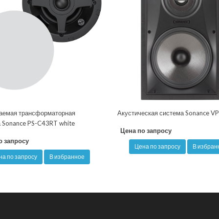
аемая трансформаторная
Акустическая система Sonance V
а Sonance PS-C43RT white
Цена по запросу
о запросу
Цена по запросу
В избран
на по запросу
В избранное