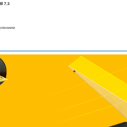
M 7.3
еплением