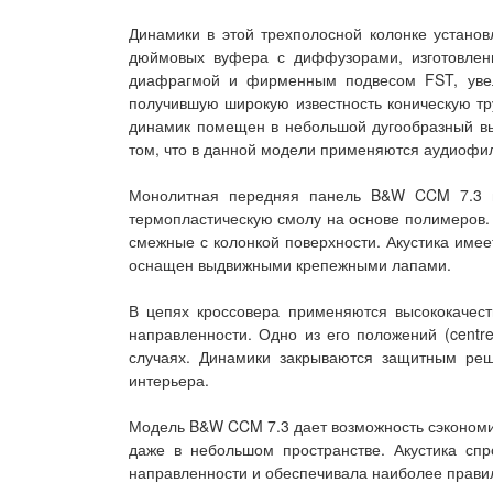
Динамики в этой трехполосной колонке установ
дюймовых вуфера с диффузорами, изготовленн
диафрагмой и фирменным подвесом FST, увел
получившую широкую известность коническую тр
динамик помещен в небольшой дугообразный выр
том, что в данной модели применяются аудиофи
Монолитная передняя панель B&W CCM 7.3 из
термопластическую смолу на основе полимеров. 
смежные с колонкой поверхности. Акустика имее
оснащен выдвижными крепежными лапами.
В цепях кроссовера применяются высококачес
направленности. Одно из его положений (centre)
случаях. Динамики закрываются защитным реш
интерьера.
Модель B&W CCM 7.3 дает возможность сэкономит
даже в небольшом пространстве. Акустика сп
направленности и обеспечивала наиболее правил