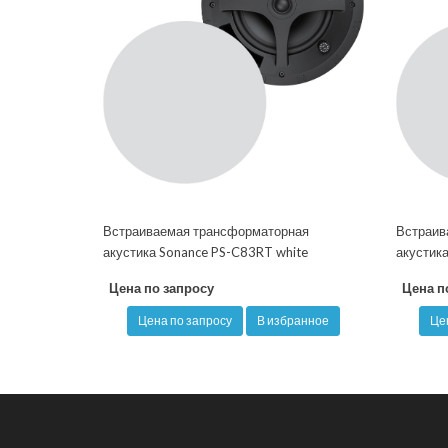
Встраиваемая трансформаторная
Встраив
акустика Sonance PS-C83RT white
акустик
Цена по запросу
Цена п
Цена по запросу
В избранное
Це