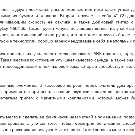
лены в двух плоскостях, расположенных под некоторым углом дру
ыми из бумаги и кевлара. Вторая включает в себя 4" СЧ-др
ичивающим скорость ее отклика, а также дюймовый твитер с 
убку Nautilus. Такие трубки-конусы поглощают волны, излучаемы
ез, напоминающий мини-рупор, что помогает получить более точ
льские технологии, хорошо зарекомендовавшие себя в напольных 
готовлена из усиленного стекловолокном ABS-пластика, пред
Такая жесткая конструкция улучшает качество саунда, а также з
т присоединяемый к ней тыловой бокс, который способствует бол
твенные элементы. В кроссовер встроен переключатель дисперс
 применяется при использовании акустики в качестве центрального
етчатым грилем с магнитными креплениями, который может бы
ь место и сделать ее фактически незаметной в помещении, позвол
роектирована с учетом того, чтобы геометрия ее дизайна спос
ьное рассеивание излучаемых ею волн. Такие колонки можно испол