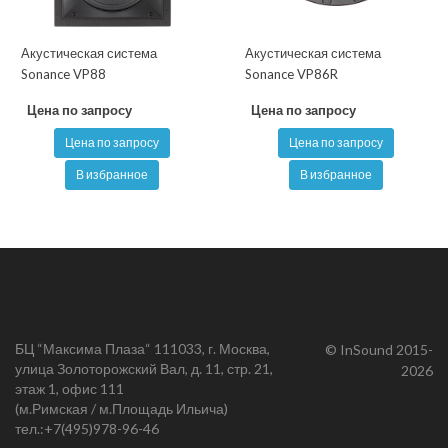
Акустическая система
Акустическая система
Sonance VP88
Sonance VP86R
Цена по запросу
Цена по запросу
Цена по запросу
Цена по запросу
В избранное
В избранное
БЦ “Максима Плаза“ 111033, г. Москва,
© InSound 2015-
улица Золоторожский Вал, д. 11, стр. 21,
2026
этаж 1, офис 111
(м.Римская / м.Площадь Ильича)
тел.:
+7(495)978-96-46