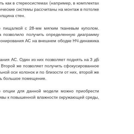
ь как в стереосистемах (например, в комплектах
тические системы рассчитаны на монтаж в потолке
олщина стен.
 пищалкой с 28-мм мягким тканевым куполом.
а позволило получить определенную диаграмму
ционирования АС на внешнем ободке НЧ-динамика
ания АС. Один из них позволяет поднять на 3 дБ
. Второй же позволяет получить сфокусированное
ой оси колонок и по близости от них, второй же
чить большое помещение.
ве опции для данной модели можно приобрести
йчивы к повышенной влажности окружающей среды,