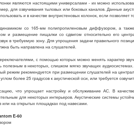
олонки являются настоящими универсалами - их можно использоват
имер, для озвучивания тыловых или боковых каналов. Данные акус
ользовать и в качестве внутристеновых колонок, если позволяет т
 динамиком со 165-мм полипропиленовым диффузором, а также
оном и размещение пищалки со сдвигом относительно его центр
звук в требуемую зону. Для упрощения задачи правильного пози
олжна быть направлена на слушателей.
ереключателями, с помощью которых можно менять характер звуч
ть полезным в некоторых, слишком мягко звучащих аудиосистемах
вый режим рекомендуется при размещении слушателей на центральн
д углом более 25 градусов к акустической оси, или требуется озву
сацию, что упрощает настройку и обслуживание АС. В качест
тительным для некоторых интерьеров. Акустические системы усто
 или на открытых площадках под навесами.
antom E-60
зором