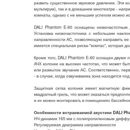
развить существенное звуковое давление. Эти к
мультирум), так и в домашнем кинотеатре - напр
комнаты, однако с не меньшим успехом можно исп
DALI Phantom E-60 оснащены низкочастотным
Установка низкочастотника с небольшим накл
направленности АС, позволяющую направить ее 
имеется специальная риска-"компас", которая д
Кроме того, DALI Phantom E-60 оснащен двумя п
АЧХ колонки на высоких частотах, что может бы
или размытое звучание АС. Соответственно, пер
- в случае, когда озвучиваема зона находится по
Защитная сетка колонки имеет магнитную фик
квадратный гриль, что может оказаться предпоч
и их можно монтировать в помещениях бассейнов
Особенности встраиваемой акустики DALI Ph
НЧ-динамик 165 мм с полипропиленовым диффу
Регулируемая диаграмма направленности