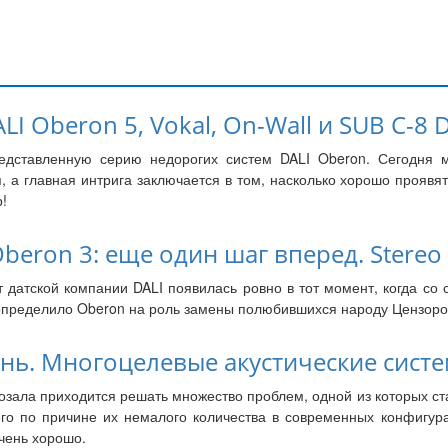
I Oberon 5, Vokal, On-Wall и SUB C-8 D
едставленную серию недорогих систем DALI Oberon. Сегодня м
, а главная интрига заключается в том, насколько хорошо прояв
!
Oberon 3: еще один шаг вперед. Stereo
т датской компании DALI появилась ровно в тот момент, когда со
 определило Oberon на роль замены полюбившихся народу Цензоро
ь. Многоцелевые акустические системы
зала приходится решать множество проблем, одной из которых ст
сего по причине их немалого количества в современных конфигу
очень хорошо.