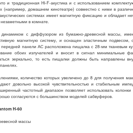
что и традиционная Hi-F-акустика и с использованием комплект
х (например, домашнем кинотеатре) совместно с ними в различн
акустических системах имеет магнитную фиксацию и обладает не
 незаметными в комнате.
м динамиком с диффузором из бумажно-древесной массы, им
ктивную магнитную систему, и оснащен эластичным подвесом,
 передней панели АС расположена пищалка с 28-мм тканевым ку
сование обоих излучателей и вносит в сигнал минимальные ф
аться зеркально, то есть пищалки должны быть направлены вн
 панелях.
лениями, количество которых увеличено до 8 для получения ма
адают довольно высокой чувствительностью и стабильным имп
ширенный частотный диапазон позволяет использовать колонки
орошо согласуются с большинством моделей сабвуферов.
antom H-60
ревесной массы