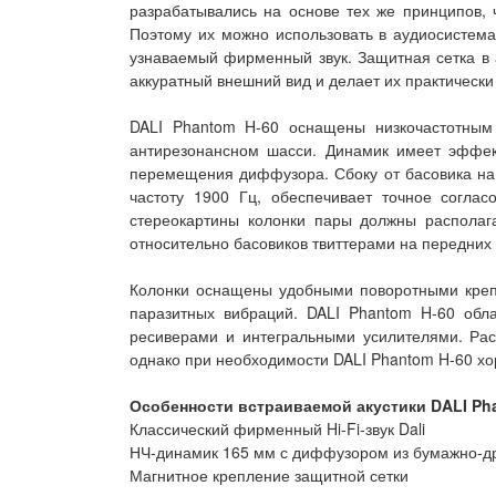
разрабатывались на основе тех же принципов, 
Поэтому их можно использовать в аудиосистема
узнаваемый фирменный звук. Защитная сетка в 
аккуратный внешний вид и делает их практически
DALI Phantom H-60 оснащены низкочастотны
антирезонансном шасси. Динамик имеет эффе
перемещения диффузора. Сбоку от басовика на
частоту 1900 Гц, обеспечивает точное согла
стереокартины колонки пары должны располаг
относительно басовиков твиттерами на передних
Колонки оснащены удобными поворотными креп
паразитных вибраций. DALI Phantom H-60 обл
ресиверами и интегральными усилителями. Рас
однако при необходимости DALI Phantom H-60 х
Особенности встраиваемой акустики DALI Ph
Классический фирменный Hi-Fi-звук Dali
НЧ-динамик 165 мм с диффузором из бумажно-д
Магнитное крепление защитной сетки