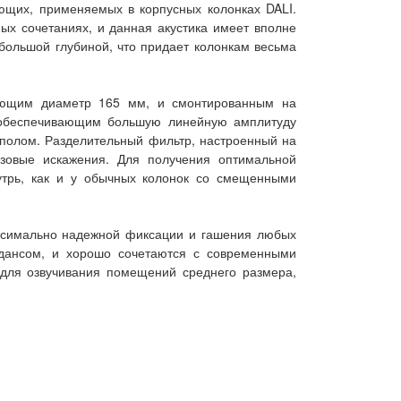
ующих, применяемых в корпусных колонках DALI.
ых сочетаниях, и данная акустика имеет вполне
большой глубиной, что придает колонкам весьма
еющим диаметр 165 мм, и смонтированным на
 обеспечивающим большую линейную амплитуду
полом. Разделительный фильтр, настроенный на
азовые искажения. Для получения оптимальной
утрь, как и у обычных колонок со смещенными
ксимально надежной фиксации и гашения любых
едансом, и хорошо сочетаются с современными
 для озвучивания помещений среднего размера,