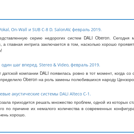
okal, On-Wall и SUB C-8 D. SalonAV, февраль 2019.
едставленную серию недорогих систем DALI Oberon. Сегодня м
, а главная интрига заключается в том, насколько хорошо прояв
!
 один шаг вперед. Stereo & Video, февраль 2019.
т датской компании DALI появилась ровно в тот момент, когда со
 определило Oberon на роль замены полюбившихся народу Цензоро
вые акустические системы DALI Alteco C-1.
зала приходится решать множество проблем, одной из которых ст
сего по причине их немалого количества в современных конфигу
очень хорошо.