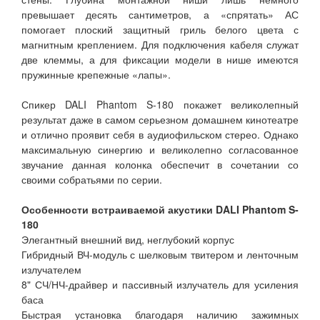
превышает десять сантиметров, а «спрятать» АС
помогает плоский защитный гриль белого цвета с
магнитным креплением. Для подключения кабеля служат
две клеммы, а для фиксации модели в нише имеются
пружинные крепежные «лапы».
Спикер DALI Phantom S-180 покажет великолепный
результат даже в самом серьезном домашнем кинотеатре
и отлично проявит себя в аудиофильском стерео. Однако
максимальную синергию и великолепно согласованное
звучание данная колонка обеспечит в сочетании со
своими собратьями по серии.
Особенности встраиваемой акустики DALI Phantom S-
180
Элегантный внешний вид, неглубокий корпус
Гибридный ВЧ-модуль с шелковым твитером и ленточным
излучателем
8" СЧ/НЧ-драйвер и пассивный излучатель для усиления
баса
Быстрая установка благодаря наличию зажимных