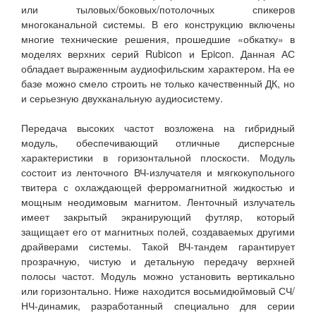
или тыловых/боковых/потолочных спикеров
многоканальной системы. В его конструкцию включены
многие технические решения, прошедшие «обкатку» в
моделях верхних серий Rubicon и Epicon. Данная АС
обладает выраженным аудиофильским характером. На ее
базе можно смело строить не только качественный ДК, но
и серьезную двухканальную аудиосистему.
Передача высоких частот возложена на гибридный
модуль, обеспечивающий отличные дисперсные
характеристики в горизонтальной плоскости. Модуль
состоит из ленточного ВЧ-излучателя и мягкокупольного
твитера с охлаждающей ферромагнитной жидкостью и
мощным неодимовым магнитом. Ленточный излучатель
имеет закрытый экранирующий футляр, который
защищает его от магнитных полей, создаваемых другими
драйверами системы. Такой ВЧ-тандем гарантирует
прозрачную, чистую и детальную передачу верхней
полосы частот. Модуль можно установить вертикально
или горизонтально. Ниже находится восьмидюймовый СЧ/
НЧ-динамик, разработанный специально для серии