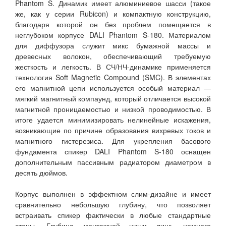
Phantom S. Динамик имеет алюминиевое шасси (такое
же, как у серии Rubicon) и компактную конструкцию,
благодаря которой он без проблем помещается в
неглубоком корпусе DALI Phantom S-180. Материалом
для диффузора служит микс бумажной массы и
древесных волокон, обеспечивающий требуемую
жесткость и легкость. В СЧ/НЧ-динамике применяется
технология Soft Magnetic Compound (SMC). В элементах
его магнитной цепи используется особый материал —
мягкий магнитный компаунд, который отличается высокой
магнитной проницаемостью и низкой проводимостью. В
итоге удается минимизировать нелинейные искажения,
возникающие по причине образования вихревых токов и
магнитного гистерезиса. Для укрепления басового
фундамента спикер DALI Phantom S-180 оснащен
дополнительным пассивным радиатором диаметром в
десять дюймов.
Корпус выполнен в эффектном слим-дизайне и имеет
сравнительно небольшую глубину, что позволяет
встраивать спикер фактически в любые стандартные
стены. Глубина монтажной ниши лишь немного