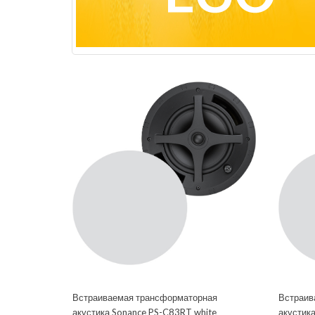
Встраиваемая трансформаторная
Встраив
акустика Sonance PS-C83RT white
акустик