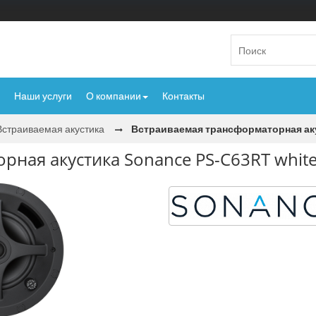
Наши услуги
О компании
Контакты
Встраиваемая акустика
Встраиваемая трансформаторная аку
рная акустика Sonance PS-C63RT whit