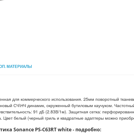
ОП. МАТЕРИАЛЫ
енная для коммерческого использования. 25мм поворотный тканев
овый СЧ\НЧ динамик, окруженный бутиловым каучуком. Частотный 
Чувствительность: 91 дБ (2.83В/1м). Защитная сетка: перфорирова
ка. Цвет белый (черный гриль и квадратные адаптеры можно приобре
ка Sonance PS-C63RT white - подробно: