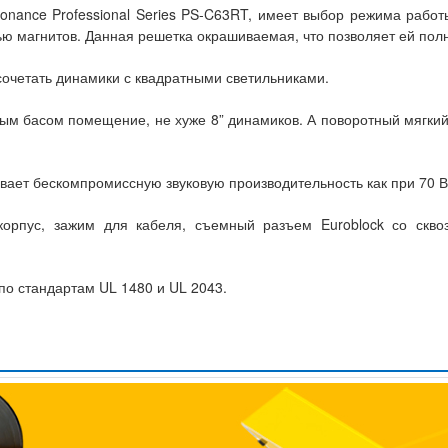
onance Professional Series PS-C63RT, имеет выбор режима рабо
ю магнитов. Данная решетка окрашиваемая, что позволяет ей пол
очетать динамики с квадратными светильниками.
м басом помещение, не хуже 8” динамиков. А поворотный мягкий
ет бескомпромиссную звуковую производительность как при 70 В и
корпус, зажим для кабеля, съемный разъем Euroblock со скв
о стандартам UL 1480 и UL 2043.