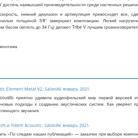
e V достичь наивысшей производительности среди настенных решени
корость, нижний диапазон и артикуляция превосходят все, сд
нелью толщиной 3/8" завершает композицию. Легкий нагрузо
басом (вплоть до 34 Гц) делают Tribe V лучшим громкоговорител
 монтажа
c Element Metal V2. SalonAV, январь 2021.
coustic приятно удивила аудиофильский мир первой версией э
новые подходы к созданию акустических систем. Как уверяет пр
тляющего звучания.
 и Totem Acoustic. SalonAV, январь 2021.
вить «По следам наших публикаций» — заказчик при выборе компо