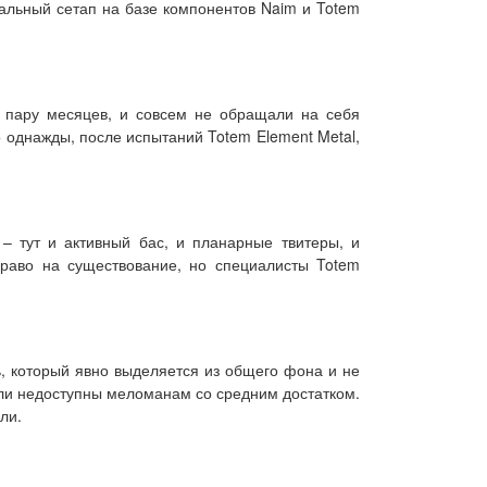
кальный сетап на базе компонентов Naim и Totem
м пару месяцев, и совсем не обращали на себя
 однажды, после испытаний Totem Element Metal,
 – тут и активный бас, и планарные твитеры, и
право на существование, но специалисты Totem
ь, который явно выделяется из общего фона и не
ыли недоступны меломанам со средним достатком.
ли.