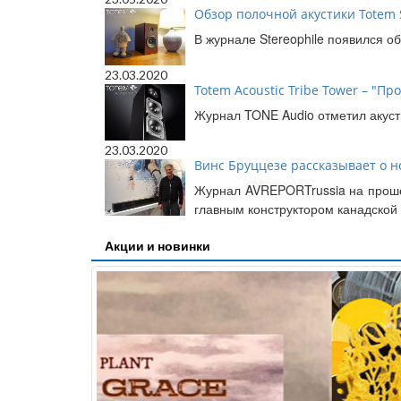
Обзор полочной акустики Totem S
В журнале Stereophile появился 
23.03.2020
Totem Acoustic Tribe Tower – "Про
Журнал TONE Audio отметил акусти
23.03.2020
Винс Бруццезе рассказывает о но
Журнал AVREPORTrussia на прошед
главным конструктором канадской 
Акции и новинки