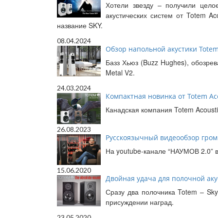
Хотели звезду – получили цело
акустических систем от Totem A
название SKY.
08.04.2024
Обзор напольной акустики Totem 
Базз Хьюз (Buzz Hughes), обозрев
Metal V2.
24.03.2024
Компактная новинка от Totem A
Канадская компания Totem Acoust
26.08.2023
Русскоязычный видеообзор громк
На youtube-канале “НАУМОВ 2.0” в
15.06.2020
Двойная удача для полочной аку
Сразу два полочника Totem – Sky
присуждении наград.
23.05.2020