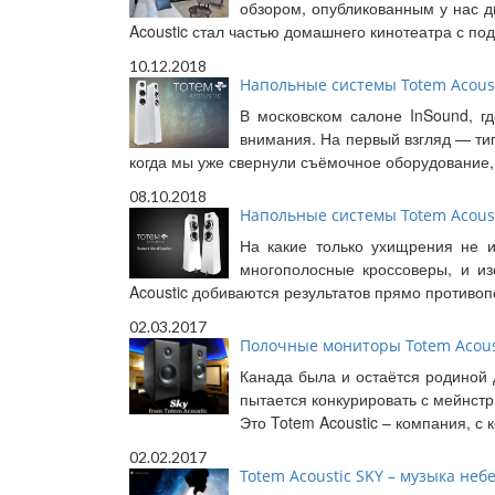
обзором, опубликованным у нас д
Acoustic стал частью домашнего кинотеатра с по
10.12.2018
Напольные системы Totem Acousti
В московском салоне InSound, г
внимания. На первый взгляд — ти
когда мы уже свернули съёмочное оборудование,
08.10.2018
Напольные системы Totem Acousti
На какие только ухищрения не и
многополосные кроссоверы, и из
Acoustic добиваются результатов прямо противо
02.03.2017
Полочные мониторы Totem Acoust
Канада была и остаётся родиной 
пытается конкурировать с мейнст
Это Totem Acoustic – компания, с
02.02.2017
Totem Acoustic SKY – музыка неб