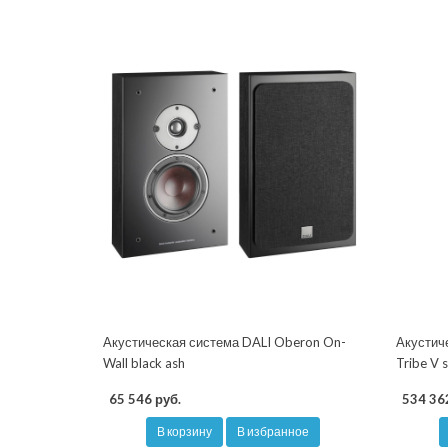
Акустическая система DALI Oberon On-
Акустич
Wall black ash
Tribe V s
65 546 руб.
534 36
В корзину
В избранное