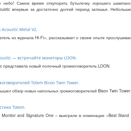
е небо! Самое время откупорить бутылочку хорошего шампанс
coustic впервые за достаточно долгий период затишья. Неболь
Acoustic Metal V2.
атель из журнала Hi-Fi+, рассказывает о своем опыте прослушива
coustic — встречайте мониторы LOON.
ic представила новый полочный громкоговоритель LOON.
оговорителей Totem Bison Twin Tower.
ышел обзор новых напольных громкоговорителей Bison Twin Tower о
стики Totem.
 Monitor and Signature One – выиграли в номинации «Best Stan