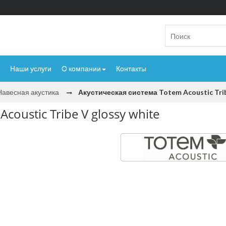
Наши услуги
О компании
Контакты
Навесная акустика
Акустическая система Totem Acoustic Trib
coustic Tribe V glossy white