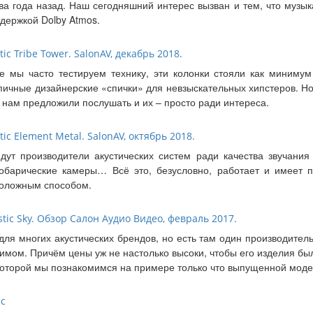
ва года назад. Наш сегодняшний интерес вызван и тем, что музы
ддержкой Dolby Atmos.
c Tribe Tower. SalonAV, декабрь 2018.
де мы часто тестируем технику, эти колонки стояли как миниму
пичные дизайнерские «спички» для невзыскательных хипстеров. Но
 нам предложили послушать и их – просто ради интереса.
c Element Metal. SalonAV, октябрь 2018.
дут производители акустических систем ради качества звучания
обарические камеры… Всё это, безусловно, работает и имеет 
положным способом.
ic Sky. Обзор Салон Аудио Видео, февраль 2017.
для многих акустических брендов, но есть там один производител
римом. Причём цены уж не настолько высоки, чтобы его изделия б
 которой мы познакомимся на примере только что выпущенной моде
ес