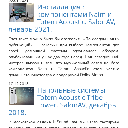
22.01.2021
Инсталляция с
компонентами Naim и
Totem Acoustic. SalonAV,
январь 2021.
Этот текст можно было бы озаглавить «По следам наших
публикаций» — заказчик при выборе компонентов для
своей домашней системы вдохновился обзором,
опубликованным у нас два года назад. Наш сегодняшний
интерес вызван и тем, что музыкальный сетап на базе
компонентов Naim и Totem Acoustic стал частью
домашнего кинотеатра с поддержкой Dolby Atmos.
10.12.2018
Напольные системы
Totem Acoustic Tribe
Tower. SalonAV, декабрь
2018.
В московском салоне InSound, где мы часто тестируем
технику, эти колонки стояли как минимум пару месяцев, и