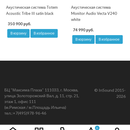
Акустическая система Totem
Акустическая система
Acoustic Tribe III satin black
Monitor Audio Vecta V240
white
350 900 руб.
74 990 руб.
В корзину
В избранное
В корзину
В избранное
БЦ “Максима Плаза“ 111033, г. Москва,
© InSound 2015-
улица Золоторожский Вал, д. 11, стр. 21,
2026
этаж 1, офис 111
(м.Римская / м.Площадь Ильича)
тел.:
+7(495)978-96-46
0