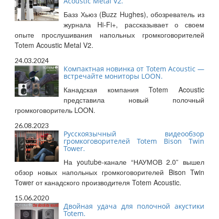
Acoustic Metal V2.
Базз Хьюз (Buzz Hughes), обозреватель из
журнала Hi-Fi+, рассказывает о своем
опыте прослушивания напольных громкоговорителей
Totem Acoustic Metal V2.
24.03.2024
Компактная новинка от Totem Acoustic —
встречайте мониторы LOON.
Канадская компания Totem Acoustic
представила новый полочный
громкоговоритель LOON.
26.08.2023
Русскоязычный видеообзор
громкоговорителей Totem Bison Twin
Tower.
На youtube-канале “НАУМОВ 2.0” вышел
обзор новых напольных громкоговорителей Bison Twin
Tower от канадского производителя Totem Acoustic.
15.06.2020
Двойная удача для полочной акустики
Totem.