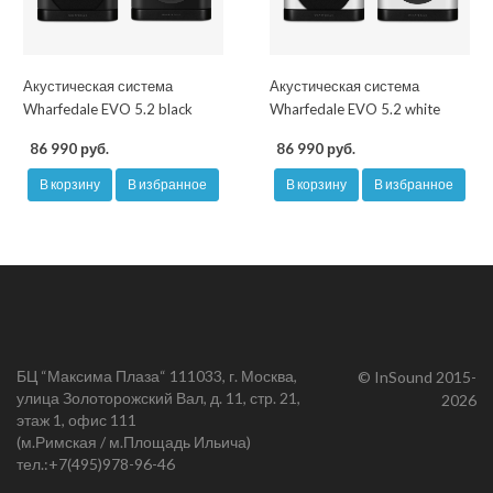
Акустическая система
Акустическая система
Wharfedale EVO 5.2 black
Wharfedale EVO 5.2 white
86 990 руб.
86 990 руб.
В корзину
В избранное
В корзину
В избранное
БЦ “Максима Плаза“ 111033, г. Москва,
© InSound 2015-
улица Золоторожский Вал, д. 11, стр. 21,
2026
этаж 1, офис 111
(м.Римская / м.Площадь Ильича)
тел.:
+7(495)978-96-46