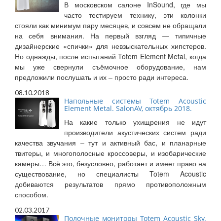
В московском салоне InSound, где мы
часто тестируем технику, эти колонки
стояли как минимум пару месяцев, и совсем не обращали
на себя внимания. На первый взгляд — типичные
дизайнерские «спички» для невзыскательных хипстеров.
Но однажды, после испытаний Totem Element Metal, когда
мы уже свернули съёмочное оборудование, нам
предложили послушать и их – просто ради интереса.
08.10.2018
Напольные системы Totem Acoustic
Element Metal. SalonAV, октябрь 2018.
На какие только ухищрения не идут
производители акустических систем ради
качества звучания – тут и активный бас, и планарные
твитеры, и многополосные кроссоверы, и изобарические
камеры… Всё это, безусловно, работает и имеет право на
существование, но специалисты Totem Acoustic
добиваются результатов прямо противоположным
способом.
02.03.2017
Полочные мониторы Totem Acoustic Sky.