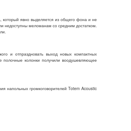
ь, который явно выделяется из общего фона и не
ыли недоступны меломанам со средним достатком.
ли.
кого и отпраздновать выход новых компактных
шие полочные колонки получили воодушевляющее
ния напольных громкоговорителей Totem Acoustic