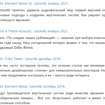
c Element Metal V2. SalonAV, январь 2021.
coustic приятно удивила аудиофильский мир первой версией э
новые подходы к созданию акустических систем. Как уверяет пр
тляющего звучания.
 и Totem Acoustic. SalonAV, январь 2021.
вить «По следам наших публикаций» — заказчик при выборе компо
ва года назад. Наш сегодняшний интерес вызван и тем, что музы
ддержкой Dolby Atmos.
c Tribe Tower. SalonAV, декабрь 2018.
де мы часто тестируем технику, эти колонки стояли как миниму
пичные дизайнерские «спички» для невзыскательных хипстеров. Но
 нам предложили послушать и их – просто ради интереса.
c Element Metal. SalonAV, октябрь 2018.
дут производители акустических систем ради качества звучания
обарические камеры… Всё это, безусловно, работает и имеет 
положным способом.