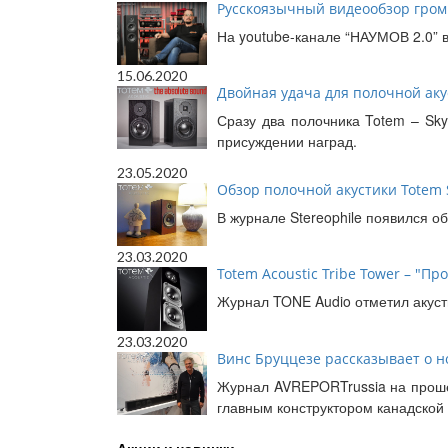
Русскоязычный видеообзор громк
На youtube-канале “НАУМОВ 2.0” в
15.06.2020
Двойная удача для полочной аку
Сразу два полочника Totem – Sky
присуждении наград.
23.05.2020
Обзор полочной акустики Totem S
В журнале Stereophile появился 
23.03.2020
Totem Acoustic Tribe Tower – "Про
Журнал TONE Audio отметил акусти
23.03.2020
Винс Бруццезе рассказывает о но
Журнал AVREPORTrussia на прошед
главным конструктором канадской 