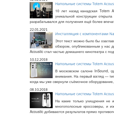
Напольные системы Totem Acousti
10 лет назад канадская Totem A
уникальной конструкции открыла 
разрабатывался для получения ещё более впеча
22.01.2021
Инсталляция с компонентами Naim
Этот текст можно было бы озагла
обзором, опубликованным у нас д
Acoustic стал частью домашнего кинотеатра с по
10.12.2018
Напольные системы Totem Acousti
В московском салоне InSound, г
внимания. На первый взгляд — ти
когда мы уже свернули съёмочное оборудование,
08.10.2018
Напольные системы Totem Acousti
На какие только ухищрения не и
многополосные кроссоверы, и из
Acoustic добиваются результатов прямо противо