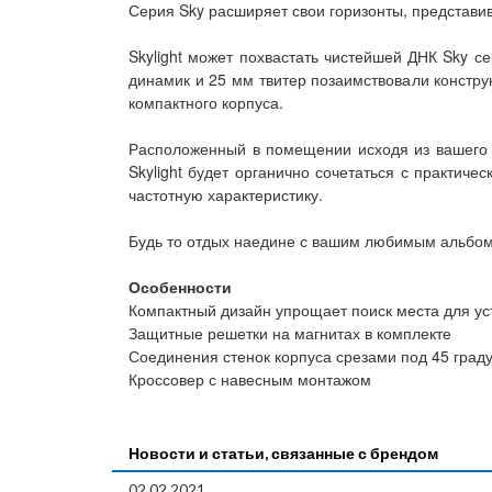
Серия Sky расширяет свои горизонты, представи
Skylight может похвастать чистейшей ДНК Sky с
динамик и 25 мм твитер позаимствовали констру
компактного корпуса.
Расположенный в помещении исходя из вашего же
Skylight будет органично сочетаться с практич
частотную характеристику.
Будь то отдых наедине с вашим любимым альбомо
Особенности
Компактный дизайн упрощает поиск места для ус
Защитные решетки на магнитах в комплекте
Соединения стенок корпуса срезами под 45 град
Кроссовер с навесным монтажом
Новости и статьи, связанные с брендом
02.02.2021