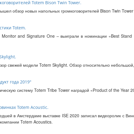
оговорителей Totem Bison Twin Tower.
ышел обзор новых напольных громкоговорителей Bison Twin Tower о
стики Totem.
 Monitor and Signature One – выиграли в номинации «Best Stan
kylight.
обзор свежей модели Totem Skylight. Обзор относительно небольш
дукт года 2019"
ческую систему Totem Tribe Tower наградой «Product of the Year 2
винках Totem Acoustic.
шей в Амстердаме выставке ISE 2020 записал видеоролик с Винсе
компании Totem Acoustics.