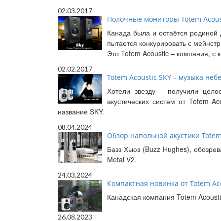
02.03.2017
Полочные мониторы Totem Acoust
Канада была и остаётся родиной 
пытается конкурировать с мейнст
Это Totem Acoustic – компания, с
02.02.2017
Totem Acoustic SKY – музыка неб
Хотели звезду – получили цело
акустических систем от Totem A
название SKY.
08.04.2024
Обзор напольной акустики Totem 
Базз Хьюз (Buzz Hughes), обозрев
Metal V2.
24.03.2024
Компактная новинка от Totem A
Канадская компания Totem Acoust
26.08.2023