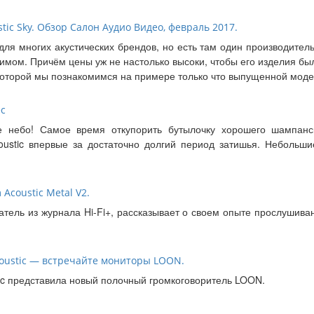
ic Sky. Обзор Салон Аудио Видео, февраль 2017.
для многих акустических брендов, но есть там один производител
римом. Причём цены уж не настолько высоки, чтобы его изделия б
 которой мы познакомимся на примере только что выпущенной моде
ес
е небо! Самое время откупорить бутылочку хорошего шампанс
coustic впервые за достаточно долгий период затишья. Неболь
Acoustic Metal V2.
атель из журнала Hi-Fi+, рассказывает о своем опыте прослушива
coustic — встречайте мониторы LOON.
ic представила новый полочный громкоговоритель LOON.