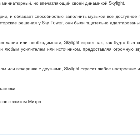
в миниатюрный, но впечатляющий своей динамикой Skylight.
ерии, и обладает способностью заполнить музыкой все доступное
кторские решения у Sky Tower, они были тщательно адаптирован
лания или необходимости, Skylight играет так, как будто был 
ески любым усилителем или источником, предоставляя огромную 
м или вечеринка с друзьями, Skylight скрасит любое настроение и
тановки
усов с замком Митра