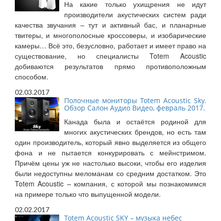
На какие только ухищрения не идут
производители акустических систем ради
качества звучания – тут и активный бас, и планарные
твитеры, и многополосные кроссоверы, и изобарические
камеры… Всё это, безусловно, работает и имеет право на
существование, но специалисты Totem Acoustic
добиваются результатов прямо противоположным
способом.
02.03.2017
Полочные мониторы Totem Acoustic Sky.
Обзор Салон Аудио Видео, февраль 2017.
Канада была и остаётся родиной для
многих акустических брендов, но есть там
один производитель, который явно выделяется из общего
фона и не пытается конкурировать с мейнстримом.
Причём цены уж не настолько высоки, чтобы его изделия
были недоступны меломанам со средним достатком. Это
Totem Acoustic – компания, с которой мы познакомимся
на примере только что выпущенной модели.
02.02.2017
Totem Acoustic SKY – музыка небес