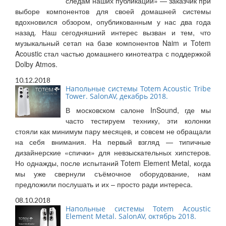
следам наших публикаций» — заказчик при
выборе компонентов для своей домашней системы
вдохновился обзором, опубликованным у нас два года
назад. Наш сегодняшний интерес вызван и тем, что
музыкальный сетап на базе компонентов Naim и Totem
Acoustic стал частью домашнего кинотеатра с поддержкой
Dolby Atmos.
10.12.2018
Напольные системы Totem Acoustic Tribe
Tower. SalonAV, декабрь 2018.
В московском салоне InSound, где мы
часто тестируем технику, эти колонки
стояли как минимум пару месяцев, и совсем не обращали
на себя внимания. На первый взгляд — типичные
дизайнерские «спички» для невзыскательных хипстеров.
Но однажды, после испытаний Totem Element Metal, когда
мы уже свернули съёмочное оборудование, нам
предложили послушать и их – просто ради интереса.
08.10.2018
Напольные системы Totem Acoustic
Element Metal. SalonAV, октябрь 2018.