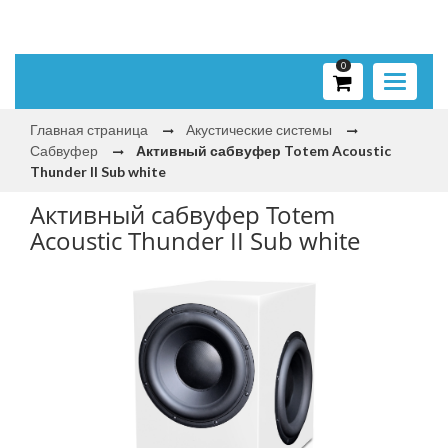
0
Toggle
navigati
Главная страница
Акустические системы
Сабвуфер
Активный сабвуфер Totem Acoustic
Thunder II Sub white
Активный сабвуфер Totem
Acoustic Thunder II Sub white