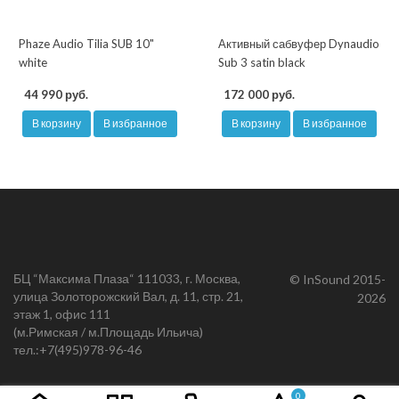
Phaze Audio Tilia SUB 10"
Активный сабвуфер Dynaudio
white
Sub 3 satin black
44 990 руб.
172 000 руб.
В корзину
В избранное
В корзину
В избранное
БЦ “Максима Плаза“ 111033, г. Москва,
© InSound 2015-
улица Золоторожский Вал, д. 11, стр. 21,
2026
этаж 1, офис 111
(м.Римская / м.Площадь Ильича)
тел.:
+7(495)978-96-46
0