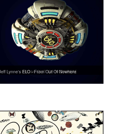
Jeff Lynne's ELO - From Out Of Nowhere