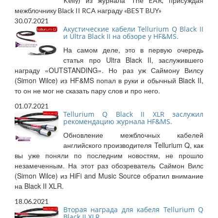
Kelly) из журнала The EAR, присуждая
межблочнику Black II RCA награду «BEST BUY»
30.07.2021
Акустические кабели Tellurium Q Black II
и Ultra Black II на обзоре у HF&MS.
На самом деле, это в первую очередь
статья про Ultra Black II, заслужившего
награду «OUTSTANDING». Но раз уж Саймону Вилсу
(Simon Wilce) из HF&MS попал в руки и обычный Black II,
то он не мог не сказать пару слов и про него.
01.07.2021
Tellurium Q Black II XLR заслужил
рекомендацию журнала HF&MS.
Обновление межблочных кабелей
английского производителя Tellurium Q, как
вы уже поняли по последним новостям, не прошло
незамеченным. На этот раз обозреватель Саймон Вилс
(Simon Wilce) из HiFi and Music Source обратил внимание
на Black II XLR.
18.06.2021
Вторая награда для кабеля Tellurium Q
Black II XLR.