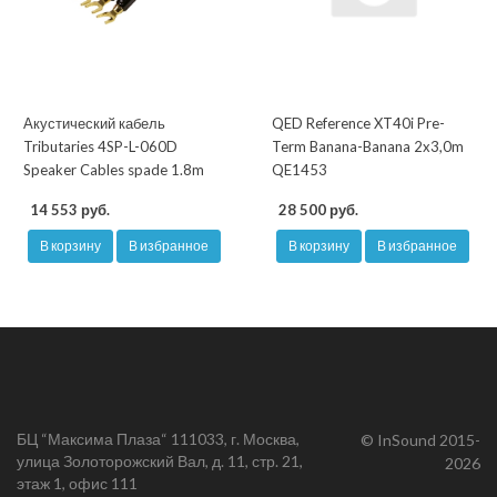
Акустический кабель
QED Reference XT40i Pre-
Tributaries 4SP-L-060D
Term Banana-Banana 2x3,0m
Speaker Cables spade 1.8m
QE1453
14 553 руб.
28 500 руб.
В корзину
В избранное
В корзину
В избранное
БЦ “Максима Плаза“ 111033, г. Москва,
© InSound 2015-
улица Золоторожский Вал, д. 11, стр. 21,
2026
этаж 1, офис 111