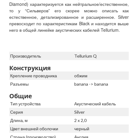
Diamond) характеризуется как нейтральное/естественное,
то у “Сильверов” его скорее можно описать как
естественное, детализированное и расширенное. Silver
превосходит по характеристикам Black и находится выше
него в общей линейке акустических кабелей Tellurium.
Производитель
Tellurium Q
Конструкция
Крепление проводника
обжим
Разъемы
banana -> banana
Общие
Тип устройства
Акустический кабель
Серия
Silver
Длина, м
2 x 2,0
Цвет внешней оболочки
черный
Страна (производство)
Англия