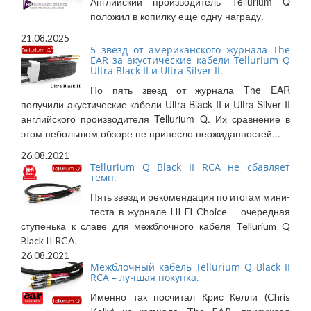
Английский производитель Tellurium Q
положил в копилку еще одну награду.
21.08.2025
5 звезд от американского журнала The
ЕAR за акустические кабели Tellurium Q
Ultra Black II и Ultra Silver II.
По пять звезд от журнала The EAR
получили акустические кабели Ultra Black II и Ultra Silver II
английского производителя Tellurium Q. Их сравнение в
этом небольшом обзоре не принесло неожиданностей...
26.08.2021
Tellurium Q Black II RCA не сбавляет
темп.
Пять звезд и рекомендация по итогам мини-
теста в журнале HI-FI Choice – очередная
ступенька к славе для межблочного кабеля Tellurium Q
Black II RCA.
26.08.2021
Межблочный кабель Tellurium Q Black II
RCA – лучшая покупка.
Именно так посчитал Крис Келли (Chris