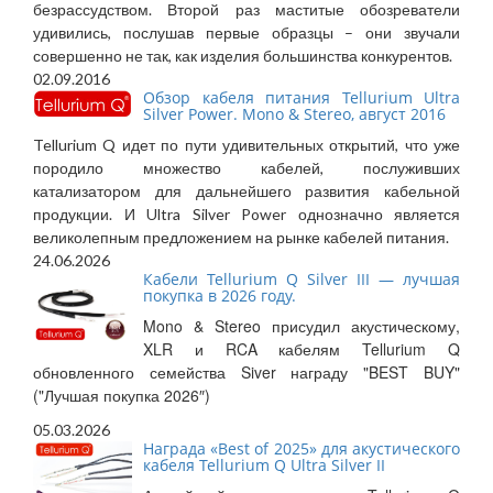
безрассудством. Второй раз маститые обозреватели
удивились, послушав первые образцы – они звучали
совершенно не так, как изделия большинства конкурентов.
02.09.2016
Обзор кабеля питания Tellurium Ultra
Silver Power. Mono & Stereo, август 2016
Tellurium Q идет по пути удивительных открытий, что уже
породило множество кабелей, послуживших
катализатором для дальнейшего развития кабельной
продукции. И Ultra Silver Power однозначно является
великолепным предложением на рынке кабелей питания.
24.06.2026
Кабели Tellurium Q Silver III — лучшая
покупка в 2026 году.
Mono & Stereo присудил акустическому,
XLR и RCA кабелям Tellurium Q
обновленного семейства Siver награду "BEST BUY"
("Лучшая покупка 2026″)
05.03.2026
Награда «Best of 2025» для акустического
кабеля Tellurium Q Ultra Silver II