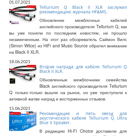
01.07.2021
Tellurium Q Black II XLR заслужил
рекомендацию журнала HF&MS.
Обновление межблочных кабелей
английского производителя Tellurium Q, как
вы уже поняли по последним новостям, не прошло
незамеченным. На этот раз обозреватель Саймон Вилс
(Simon Wilce) из HiFi and Music Source обратил внимание
на Black II XLR.
18.06.2021
Вторая награда для кабеля Tellurium Q
Black II XLR.
Обновленные межблочники семейства
Black английского производителя Tellurium
Q только-только вышли на рынок, но уже приступили к
активной жатве наград и восторженных отзывов.
15.06.2021
Рекомендация и пять звезд для
акустического кабеля Tellurium Q Ultra
Blue II Speaker.
В редакцию Hi-Fi Choice доставили для