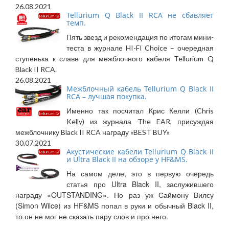
26.08.2021
Tellurium Q Black II RCA не сбавляет
темп.
Пять звезд и рекомендация по итогам мини-
теста в журнале HI-FI Choice – очередная
ступенька к славе для межблочного кабеля Tellurium Q
Black II RCA.
26.08.2021
Межблочный кабель Tellurium Q Black II
RCA – лучшая покупка.
Именно так посчитал Крис Келли (Chris
Kelly) из журнала The EAR, присуждая
межблочнику Black II RCA награду «BEST BUY»
30.07.2021
Акустические кабели Tellurium Q Black II
и Ultra Black II на обзоре у HF&MS.
На самом деле, это в первую очередь
статья про Ultra Black II, заслужившего
награду «OUTSTANDING». Но раз уж Саймону Вилсу
(Simon Wilce) из HF&MS попал в руки и обычный Black II,
то он не мог не сказать пару слов и про него.