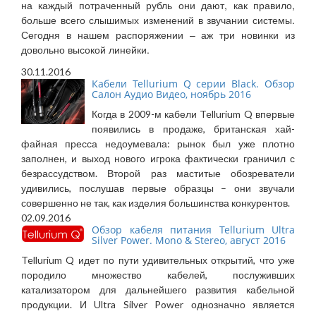
на каждый потраченный рубль они дают, как правило,
больше всего слышимых изменений в звучании системы.
Сегодня в нашем распоряжении – аж три новинки из
довольно высокой линейки.
30.11.2016
Кабели Tellurium Q серии Black. Обзор
Салон Аудио Видео, ноябрь 2016
Когда в 2009-м кабели Tellurium Q впервые
появились в продаже, британская хай-
файная пресса недоумевала: рынок был уже плотно
заполнен, и выход нового игрока фактически граничил с
безрассудством. Второй раз маститые обозреватели
удивились, послушав первые образцы – они звучали
совершенно не так, как изделия большинства конкурентов.
02.09.2016
Обзор кабеля питания Tellurium Ultra
Silver Power. Mono & Stereo, август 2016
Tellurium Q идет по пути удивительных открытий, что уже
породило множество кабелей, послуживших
катализатором для дальнейшего развития кабельной
продукции. И Ultra Silver Power однозначно является