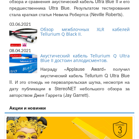
обзора и сравнения акустический кабель Ultra Blue II и его
предшественника Ultra Blue. Результатом тестирования
стала краткая статья Невила Робертса (Neville Roberts).
03.06.2021
Обзор межблочных XLR кабелей
Tellurium Q Black II.
08.04.2021
Акустический кабель Tellurium Q Ultra
Blue II достоин аплодисментов.
Награду «Applause Award» получил
акустический кабель Tellurium Q Ultra Blue
II. И это отнюдь не первоапрельская шутка, несмотря на
дату публикации в StereoNET небольшого обзора за
авторством Джея Гаррета (Jay Garrett).
Акции и новинки