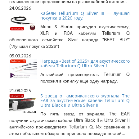
великолепным предложением на рынке кабелей питания.
24.06.2026
Кабели Tellurium Q Silver III — лучшая
покупка в 2026 году.
Mono & Stereo присудил акустическому,
XLR и RCA кабелям Tellurium Q
обновленного семейства Siver награду "BEST BUY"
("Лучшая покупка 2026″)
05.03.2026
Награда «Best of 2025» для акустического
кабеля Tellurium Q Ultra Silver II
Английский производитель Tellurium Q
положил в копилку еще одну награду.
21.08.2025
5 звезд от американского журнала The
ЕAR за акустические кабели Tellurium Q
Ultra Black II и Ultra Silver II.
По пять звезд от журнала The EAR
получили акустические кабели Ultra Black II и Ultra Silver II
английского производителя Tellurium Q. Их сравнение в
этом небольшом обзоре не принесло неожиданностей...