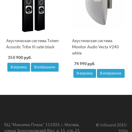
Акустическая система Totem
Акустическая система
Acoustic Tribe III satin black
Monitor Audio Vecta V240
white
350 900 руб.
74 990 руб.
В корзину
В избранное
В корзину
В избранное
БЦ “Максима Плаза“ 111033, г. Москва,
© InSound 2015-
улица Золоторожский Вал, д. 11, стр. 21,
2026