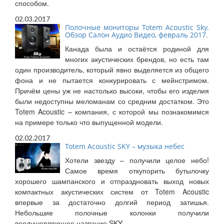
способом.
02.03.2017
Полочные мониторы Totem Acoustic Sky.
Обзор Салон Аудио Видео, февраль 2017.
Канада была и остаётся родиной для
многих акустических брендов, но есть там
один производитель, который явно выделяется из общего
фона и не пытается конкурировать с мейнстримом.
Причём цены уж не настолько высоки, чтобы его изделия
были недоступны меломанам со средним достатком. Это
Totem Acoustic – компания, с которой мы познакомимся
на примере только что выпущенной модели.
02.02.2017
Totem Acoustic SKY – музыка небес
Хотели звезду – получили целое небо!
Самое время откупорить бутылочку
хорошего шампанского и отпраздновать выход новых
компактных акустических систем от Totem Acoustic
впервые за достаточно долгий период затишья.
Небольшие полочные колонки получили
воодушевляющее название SKY.