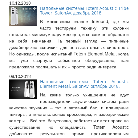
10.12.2018
Напольные системы Totem Acoustic Tribe
Tower. SalonAV, декабрь 2018.
В московском салоне InSound, где мы
часто тестируем технику, эти колонки
стояли как минимум пару месяцев, и совсем не обращали
на себя внимания. На первый взгляд — типичные
дизайнерские «спички» для невзыскательных хипстеров.
Но однажды, после испытаний Totem Element Metal, когда
мы уже свернули съёмочное оборудование, нам
предложили послушать и их – просто ради интереса.
08.10.2018
Напольные системы Totem Acoustic
Element Metal. SalonAV, октябрь 2018.
На какие только ухищрения не идут
производители акустических систем ради
качества звучания – тут и активный бас, и планарные
твитеры, и многополосные кроссоверы, и изобарические
камеры… Всё это, безусловно, работает и имеет право на
существование, но специалисты Totem Acoustic
добиваются результатов прямо противоположным