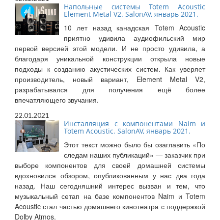
Напольные системы Totem Acoustic
Element Metal V2. SalonAV, январь 2021.
10 лет назад канадская Totem Acoustic
приятно удивила аудиофильский мир
первой версией этой модели. И не просто удивила, а
благодаря уникальной конструкции открыла новые
подходы к созданию акустических систем. Как уверяет
производитель, новый вариант, Element Metal V2,
разрабатывался для получения ещё более
впечатляющего звучания.
22.01.2021
Инсталляция с компонентами Naim и
Totem Acoustic. SalonAV, январь 2021.
Этот текст можно было бы озаглавить «По
следам наших публикаций» — заказчик при
выборе компонентов для своей домашней системы
вдохновился обзором, опубликованным у нас два года
назад. Наш сегодняшний интерес вызван и тем, что
музыкальный сетап на базе компонентов Naim и Totem
Acoustic стал частью домашнего кинотеатра с поддержкой
Dolby Atmos.