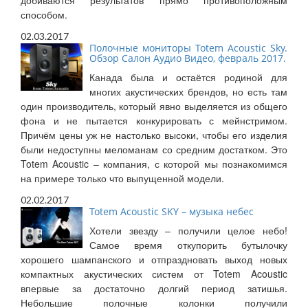
добиваются результатов прямо противоположным
способом.
02.03.2017
Полочные мониторы Totem Acoustic Sky.
Обзор Салон Аудио Видео, февраль 2017.
Канада была и остаётся родиной для
многих акустических брендов, но есть там
один производитель, который явно выделяется из общего
фона и не пытается конкурировать с мейнстримом.
Причём цены уж не настолько высоки, чтобы его изделия
были недоступны меломанам со средним достатком. Это
Totem Acoustic – компания, с которой мы познакомимся
на примере только что выпущенной модели.
02.02.2017
Totem Acoustic SKY – музыка небес
Хотели звезду – получили целое небо!
Самое время откупорить бутылочку
хорошего шампанского и отпраздновать выход новых
компактных акустических систем от Totem Acoustic
впервые за достаточно долгий период затишья.
Небольшие полочные колонки получили