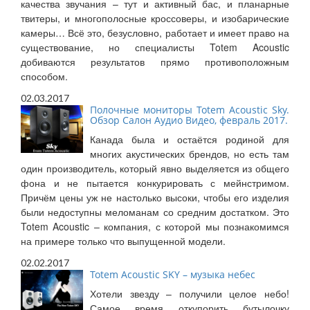
качества звучания – тут и активный бас, и планарные
твитеры, и многополосные кроссоверы, и изобарические
камеры… Всё это, безусловно, работает и имеет право на
существование, но специалисты Totem Acoustic
добиваются результатов прямо противоположным
способом.
02.03.2017
Полочные мониторы Totem Acoustic Sky.
Обзор Салон Аудио Видео, февраль 2017.
Канада была и остаётся родиной для
многих акустических брендов, но есть там
один производитель, который явно выделяется из общего
фона и не пытается конкурировать с мейнстримом.
Причём цены уж не настолько высоки, чтобы его изделия
были недоступны меломанам со средним достатком. Это
Totem Acoustic – компания, с которой мы познакомимся
на примере только что выпущенной модели.
02.02.2017
Totem Acoustic SKY – музыка небес
Хотели звезду – получили целое небо!
Самое время откупорить бутылочку