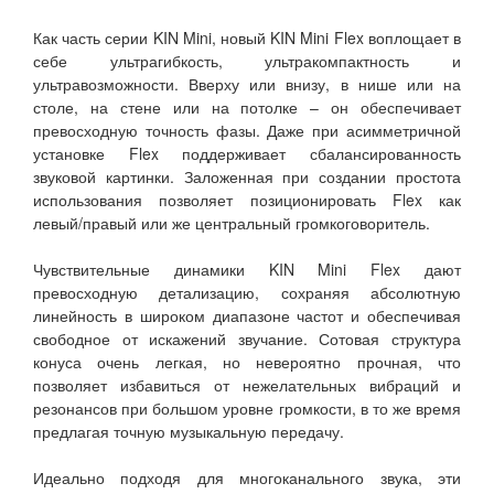
Как часть серии KIN Mini, новый KIN Mini Flex воплощает в
себе ультрагибкость, ультракомпактность и
ультравозможности. Вверху или внизу, в нише или на
столе, на стене или на потолке – он обеспечивает
превосходную точность фазы. Даже при асимметричной
установке Flex поддерживает сбалансированность
звуковой картинки. Заложенная при создании простота
использования позволяет позиционировать Flex как
левый/правый или же центральный громкоговоритель.
Чувствительные динамики KIN Mini Flex дают
превосходную детализацию, сохраняя абсолютную
линейность в широком диапазоне частот и обеспечивая
свободное от искажений звучание. Сотовая структура
конуса очень легкая, но невероятно прочная, что
позволяет избавиться от нежелательных вибраций и
резонансов при большом уровне громкости, в то же время
предлагая точную музыкальную передачу.
Идеально подходя для многоканального звука, эти