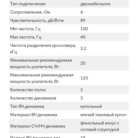
Тип подключения
двухкабельное
Сопротивление, Ом
6
Чувствительность, дБ/Вт/м
89
Min частота, Гц
100
Max частота, Гц
40
Частота разделения кроссовера,
3.2
кГц
Минимальная рекомендуемая
20
мощность усилителя, Вт
Максимальная рекомендуемая
120
мощность усилителя, Вт
Количество полос
2
Количество динамиков
3
Тип ВЧ динамика
купольный
Материал ВЧ динамика
мягкий тканевый купол
фенольный конус с
Материал СЧ/НЧ динамика
сотовой структурой
Размер ВЧ динамика, мм
19