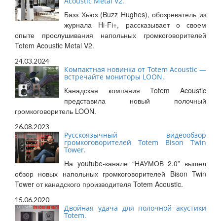
Acoustic Metal V2.
Базз Хьюз (Buzz Hughes), обозреватель из
журнала Hi-Fi+, рассказывает о своем
опыте прослушивания напольных громкоговорителей
Totem Acoustic Metal V2.
24.03.2024
Компактная новинка от Totem Acoustic —
встречайте мониторы LOON.
Канадская компания Totem Acoustic
представила новый полочный
громкоговоритель LOON.
26.08.2023
Русскоязычный видеообзор
громкоговорителей Totem Bison Twin
Tower.
На youtube-канале “НАУМОВ 2.0” вышел
обзор новых напольных громкоговорителей Bison Twin
Tower от канадского производителя Totem Acoustic.
15.06.2020
Двойная удача для полочной акустики
Totem.