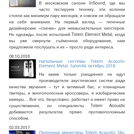
В московском салоне InSound, где мы
часто тестируем технику, эти колонки
стояли как минимум пару месяцев, и совсем не обращали
на себя внимания. На первый взгляд — типичные
дизайнерские «спички» для невзыскательных хипстеров.
Но однажды, после испытаний Totem Element Metal, когда
мы уже свернули съёмочное оборудование, нам
предложили послушать и их – просто ради интереса.
08.10.2018
Напольные системы Totem Acoustic
Element Metal. SalonAV, октябрь 2018.
На какие только ухищрения не идут
производители акустических систем ради
качества звучания – тут и активный бас, и планарные
твитеры, и многополосные кроссоверы, и изобарические
камеры… Всё это, безусловно, работает и имеет право на
существование, но специалисты Totem Acoustic
добиваются результатов прямо противоположным
способом.
02.03.2017
Полочные мониторы Totem Acoustic Sky.