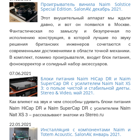
Проигрыватель винила Naim Solstice
Special Edition. SalonAV, декабрь 2021.
Этот внушительный аппарат мы ждали
давно, и вот он появился в Москве.
Фантастическая по замыслу и безупречная по
исполнению конструкция, в которой лучшие по звуку
решения британских инженеров сочетаются с
современными достижениями в области точной механики.
В комплект, помимо проигрывателя, входит блок питания,
фонокорректор и солидный набор аксессуаров.
07.06.2021
Блоки питания Naim HiCap DR и Naim
SuperCap DR с усилителем Naim Nait XS
3: о пользе чистой и стабильной диеты.
Stereo & Video, май 2021.
Как влияют на звук и чем способны удивить блоки питания
Naim HiCap DR и Naim SuperCap DR с усилителем Naim
Nait XS 3 – рассказывают знатоки из Stereo.ru
22.01.2021
Инсталляция с компонентами Naim и
Totem Acoustic. SalonAV, январь 2021.