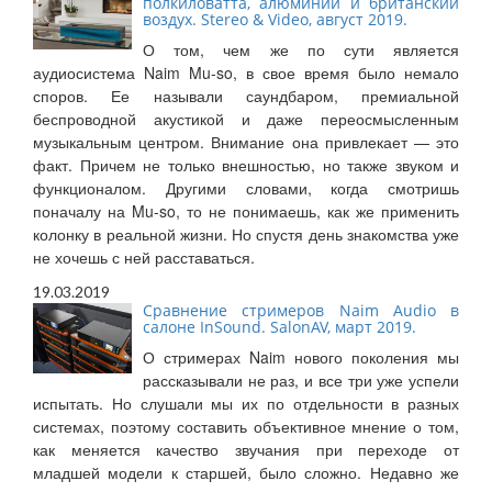
полкиловатта, алюминий и британский
воздух. Stereo & Video, август 2019.
О том, чем же по сути является
аудиосистема Naim Mu-so, в свое время было немало
споров. Ее называли саундбаром, премиальной
беспроводной акустикой и даже переосмысленным
музыкальным центром. Внимание она привлекает — это
факт. Причем не только внешностью, но также звуком и
функционалом. Другими словами, когда смотришь
поначалу на Mu-so, то не понимаешь, как же применить
колонку в реальной жизни. Но спустя день знакомства уже
не хочешь с ней расставаться.
19.03.2019
Сравнение стримеров Naim Audio в
салоне InSound. SalonAV, март 2019.
О стримерах Naim нового поколения мы
рассказывали не раз, и все три уже успели
испытать. Но слушали мы их по отдельности в разных
системах, поэтому составить объективное мнение о том,
как меняется качество звучания при переходе от
младшей модели к старшей, было сложно. Недавно же