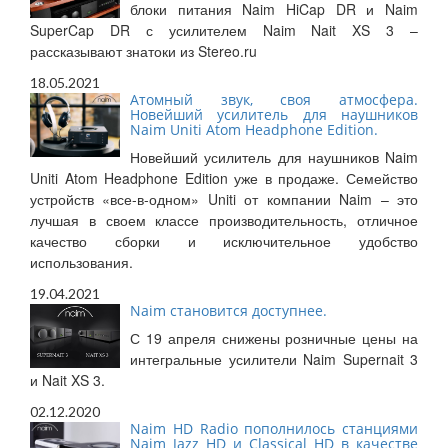
блоки питания Naim HiCap DR и Naim
SuperCap DR с усилителем Naim Nait XS 3 –
рассказывают знатоки из Stereo.ru
18.05.2021
Атомный звук, своя атмосфера.
Новейший усилитель для наушников
Naim Uniti Atom Headphone Edition.
Новейший усилитель для наушников Naim
Uniti Atom Headphone Edition уже в продаже. Семейство
устройств «все-в-одном» Uniti от компании Naim – это
лучшая в своем классе производительность, отличное
качество сборки и исключительное удобство
использования.
19.04.2021
Naim становится доступнее.
С 19 апреля снижены розничные цены на
интегральные усилители Naim Supernait 3
и Nait XS 3.
02.12.2020
Naim HD Radio пополнилось станциями
Naim Jazz HD и Classical HD в качестве