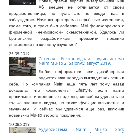
Новая, третья версия интегральника Nait
XS внешне не отличается от своей
предшественницы, но пусть это не вводит вас в
заблуждение. Начинка претерпела серьёзные изменения,
кроме того, в тракт был добавлен MM фонокорректор с
фирменной «неймовской» схемотехникой. Удалось ли
британским разработчикам превзойти прежние
достижения по качеству звучания?
25.09.2019
Сетевая беспроводная аудиосистема
Naim Mu-so 2. SalonAV, август 2019.
Любая неформатная или дизайнерская
аудиотехника нередко выглядит как вещь в
себе. Но компания Naim еще пять лет тому назад
доказала, что компоненты Lifestyle, если найти
правильные инженерные подходы, способны удивлять не
только внешним видом, но также функциональностью и
звучанием. И сейчас мы удивимся еще раз, включив
новенький Mu-so второго поколения.
10.08.2019
Аудиосистема Naim Mu-so 2nd: