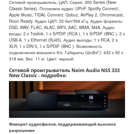
Сетевой проигрыватель, ЦАП. Серия: 300 Series (New
Classic Series). Потоковое аудио: UPnP, Spotify Connect,
Apple Music, TIDAL Connect, Qobuz, AirPlay 2, Chromecast,
Roon Ready. Аудио ЦАП: 32-бит/384 кГц. Аудио форматы:
DSD, WAV, FLAC, ALAC, MP3, AAC, WMA, M4A. Аудио
входы: 2 x Toslink, 1 x S/PDIF (RCA ), 1 x S/PDIF (BNC ), 2 x
USB-A, 1 х Ethernet (RJ45). Аудио выходы: 1 x RCA, 2 x
XLR, 1 x DIN 5, 1 x S/PDIF (BNC ). Возможность
подключения внешнего б/п. Габариты (ШхВхГ): 432 х 92 x
318 мм. Вес: 11 кг. Цвет: черный.
Сетевой проигрыватель Naim Audio NSS 333
New Classic - подробно:
Фаворит аудиофилов, поддерживающий высокое
разрешение