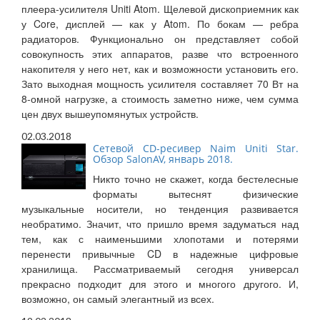
плеера-усилителя Uniti Atom. Щелевой дископриемник как
у Core, дисплей — как у Atom. По бокам — ребра
радиаторов. Функционально он представляет собой
совокупность этих аппаратов, разве что встроенного
накопителя у него нет, как и возможности установить его.
Зато выходная мощность усилителя составляет 70 Вт на
8-омной нагрузке, а стоимость заметно ниже, чем сумма
цен двух вышеупомянутых устройств.
02.03.2018
Сетевой CD-ресивер Naim Uniti Star.
Обзор SalonAV, январь 2018.
Никто точно не скажет, когда бестелесные
форматы вытеснят физические
музыкальные носители, но тенденция развивается
необратимо. Значит, что пришло время задуматься над
тем, как с наименьшими хлопотами и потерями
перенести привычные CD в надежные цифровые
хранилища. Рассматриваемый сегодня универсал
прекрасно подходит для этого и многого другого. И,
возможно, он самый элегантный из всех.