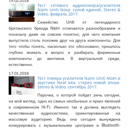
19.02.2018
Тест сетевого аудиоплеера/усилителя
Naim Uniti Nova: силой единой. Stereo &
Video, февраль 2017.
Семейство Uniti от легендарного
британского бренда Naim отличается разнообразием и
поначалу даже не совсем понятно, для чего компания
выпустила столь похожие друг на друга компоненты. Для
того чтобы понять, насколько это обосновано, пришлось
глубоко вникать в вопрос и разбирать фирменные
компоненты до винтиков. В виртуальной среде,
естественно.
17.01.2018
Тест плеера-усилителя Naim Uniti Atom и
акустики Neat Iota: стерео новой эпохи.
Stereo & Video, сентябрь 2017.
Парочка, о которой пойдет речь сегодня,
на мой взгляд, одно из самых необычных и ярких явлений
в современном Hi-Fi. Именно так и должна выглядеть
качественная аудиосистема, ориентированная на
массовую аудиторию. Ведь она сегодня вынуждена
конкурировать с музыкальными центрами и Bluetooth-