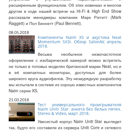
расширенным функционалом. Об этих новинках и многом
другом в ходе нашей встречи на Hi-Fi & High End Show
рассказали менеджеры компании Марк Рэггитт (Mark
Raggett) и Пол Беннетт (Paul Bennett).
08.05.2018
Компоненты Naim XS и акустика Neat
Momentum SX3i. Обзор SalonAV, апрель
2018.
Весьма необычное низкочастотное
оформление с изобарической камерой можно встретить
не только в топовых моделях британской марки Neat, но и
в её компактных мониторах, доступных для более
широкого круга аудиофилов. Эту незаурядную разработку
мы испытали в системе из хорошо известных компонентов
Naim серии XS.
21.03.2018
Тест универсального проигрывателя
Naim Uniti Star: анкета без белых пятен.
Stereo & Video, март 2018.
Увесистый корпус Naim Uniti Star выглядит
так, будто его составили из сервера Uniti Core и сетевого