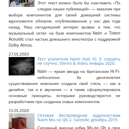
Этот текст можно было бы озаглавить «По
следам наших публикаций» — заказчик при
выборе компонентов для своей домашней системы
вдохновился обзором, опубликованным у нас два года
назад. Наш сегодняшний интерес вызван и тем, что
музыкальный сетап на базе компонентов Naim и Totem
Acoustic стал частью домашнего кинотеатра с поддержкой
Dolby Atmos.
27.01.2020
Тест усилителя Naim Nait XS 3: слушать
не скучно. Stereo & Video, январь 2020.
Naim — яркая звезда на британском Hi-Fi-
небосклоне. За десятилетия
существования компания создала свой стиль — как в
дизайне, так и в звучании — а также сформулировала
основные принципы, которыми руководствуются ее
разработчики при создании новых компонентов.
15.01.2020
Сетевая беспроводная аудиосистема
Naim Mu-so Qb 2. SalonAV, декабрь 2019.
Скромный внешне кубик Mu-so Qb в свое