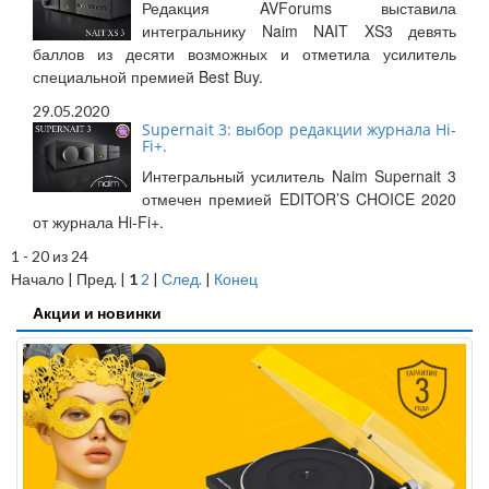
Редакция AVForums выставила
интегральнику Naim NAIT XS3 девять
баллов из десяти возможных и отметила усилитель
специальной премией Best Buy.
29.05.2020
Supernait 3: выбор редакции журнала Hi-
Fi+.
Интегральный усилитель Naim Supernait 3
отмечен премией EDITOR’S CHOICE 2020
от журнала Hi-Fi+.
1 - 20 из 24
Начало | Пред. |
1
2
|
След.
|
Конец
Акции и новинки