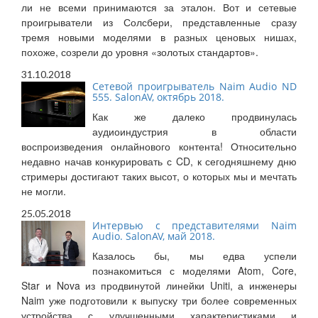
ли не всеми принимаются за эталон. Вот и сетевые
проигрыватели из Солсбери, представленные сразу
тремя новыми моделями в разных ценовых нишах,
похоже, созрели до уровня «золотых стандартов».
31.10.2018
Сетевой проигрыватель Naim Audio ND
555. SalonAV, октябрь 2018.
Как же далеко продвинулась
аудиоиндустрия в области
воспроизведения онлайнового контента! Относительно
недавно начав конкурировать с CD, к сегодняшнему дню
стримеры достигают таких высот, о которых мы и мечтать
не могли.
25.05.2018
Интервью с представителями Naim
Audio. SalonAV, май 2018.
Казалось бы, мы едва успели
познакомиться с моделями Atom, Core,
Star и Nova из продвинутой линейки Uniti, а инженеры
Naim уже подготовили к выпуску три более современных
устройства с улучшенными характеристиками и